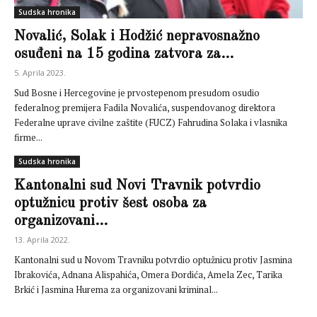
Sudska hronika
Novalić, Solak i Hodžić nepravosnažno
osuđeni na 15 godina zatvora za...
5. Aprila 2023.
Sud Bosne i Hercegovine je prvostepenom presudom osudio
federalnog premijera Fadila Novalića, suspendovanog direktora
Federalne uprave civilne zaštite (FUCZ) Fahrudina Solaka i vlasnika
firme...
Sudska hronika
Kantonalni sud Novi Travnik potvrdio
optužnicu protiv šest osoba za
organizovani...
13. Aprila 2022.
Kantonalni sud u Novom Travniku potvrdio optužnicu protiv Jasmina
Ibrakovića, Adnana Alispahića, Omera Đordića, Amela Zec, Tarika
Brkić i Jasmina Hurema za organizovani kriminal...