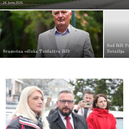
26. Juna 2026.
Sud BiH: P
Sramotna odluka Tužilaštva BiH!
Bušatlija