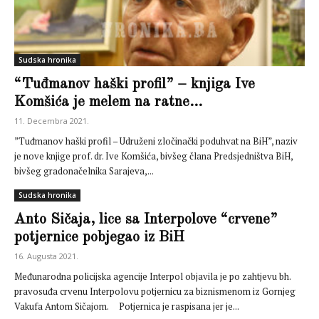
Sudska hronika
“Tuđmanov haški profil” – knjiga Ive
Komšića je melem na ratne...
11. Decembra 2021.
”Tuđmanov haški profil – Udruženi zločinački poduhvat na BiH”, naziv
je nove knjige prof. dr. Ive Komšića, bivšeg člana Predsjedništva BiH,
bivšeg gradonačelnika Sarajeva,...
Sudska hronika
Anto Sičaja, lice sa Interpolove “crvene”
potjernice pobjegao iz BiH
16. Augusta 2021.
Međunarodna policijska agencije Interpol objavila je po zahtjevu bh.
pravosuđa crvenu Interpolovu potjernicu za biznismenom iz Gornjeg
Vakufa Antom Sičajom. Potjernica je raspisana jer je...