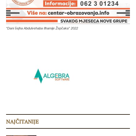
“Dani šejha Abdulvehaba Ilhamije Žepčaka” 2022
NAJČITANIJE