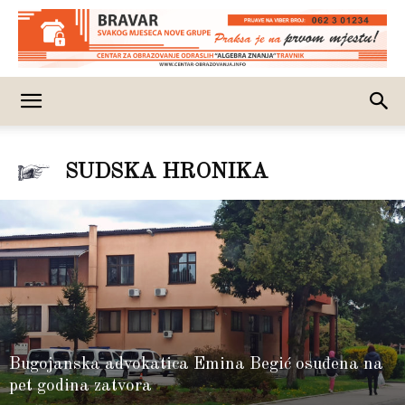
SUDSKA HRONIKA
Bugojanska advokatica Emina Begić osuđena na
pet godina zatvora