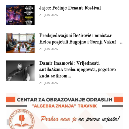
Jajce: Počinje Desant Festival
29. Jula 2026.
Predsjedavajući Bečirović i ministar
Helez posjetili Bugojno i Gornji Vakuf –...
28. Jula 2026.
Damir Imamović : Vrijednosti
antifašizma treba njegovati, pogotovo
kada se širom...
28. Jula 2026.