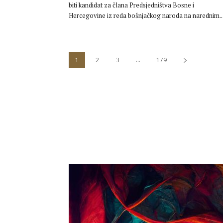
biti kandidat za člana Predsjedništva Bosne i
Hercegovine iz reda bošnjačkog naroda na narednim..
...
1
2
3
179