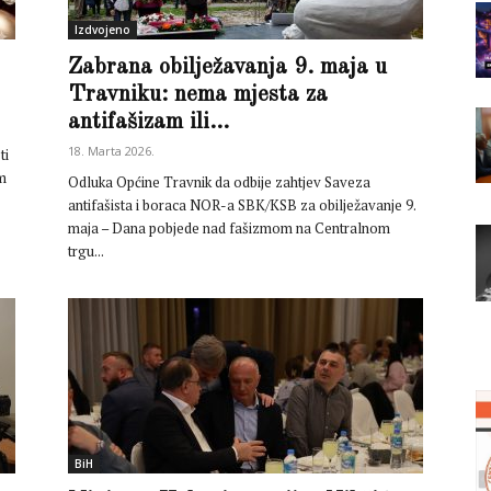
Izdvojeno
Zabrana obilježavanja 9. maja u
Travniku: nema mjesta za
antifašizam ili...
18. Marta 2026.
ti
m
Odluka Općine Travnik da odbije zahtjev Saveza
antifašista i boraca NOR-a SBK/KSB za obilježavanje 9.
maja – Dana pobjede nad fašizmom na Centralnom
trgu...
BiH