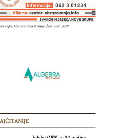
ani šejha Abdulvehaba Ilhamije Žepčaka” 2022
AJČITANIJE