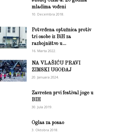
Jubilej CEM-a: 20 godina
mladima vođeni
10. Decembra 2018.
Potvrđena optužnica protiv
tri osobe iz BiH za
razbojništvo u...
16. Marta 2022.
NA VLAŠIĆU PRAVI
ZIMSKI UGOĐAJ
20. Januara 2024.
Zavrešen prvi festival joge u
BIH
30. Jula 2019.
Oglas za posao
3. Oktobra 2018.