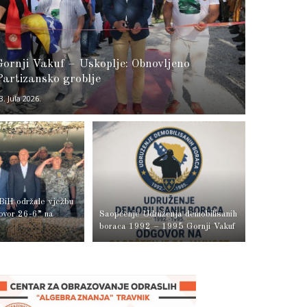
Gornji Vakuf – Uskoplje: Obnovljeno
Partizansko groblje
3. Jula 2026.
BiH održale vježbu
ovor 26-6” na
Saopćenje Udruženja demobilisanih
boraca 1992 – 1995 Gornji Vakuf