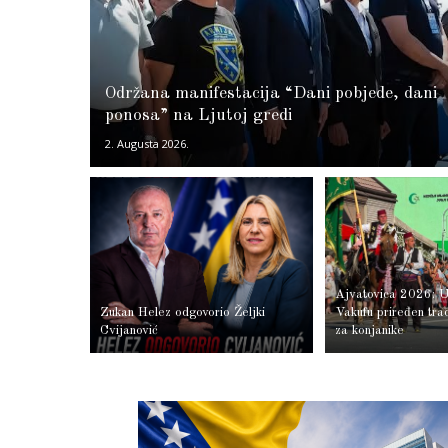
Održana manifestacija “Dani pobjede, dani
ponosa” na Ljutoj gredi
2. Augusta 2026.
Ajvatovica 2026: 
Zukan Helez odgovorio Željki
Vakufu priređen trad
Cvijanović
za konjanike