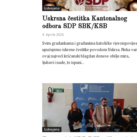
Izdvojeno
Uskrsna čestitka Kantonalnog
odbora SDP SBK/KSB
4. Aprila 2026.
Svim građankama i građanima katoličke vjeroispovijes
upućujemo iskrene čestitke povodom Uskrsa. Neka va
ovaj najveći kršćanski blagdan donese obilje mira,
ljubavi i nade, te ispuni...
Izdvojeno