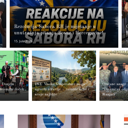
Rezolucija Sabora RH je miješanje u
unutrašnja pitanja Bosne i Hercegovine!
15. Jula 2026.
1
U Donjem
INZ: Visoke temperature mogu
Oružane snage 
icionalni doček
ugroziti zdravlje – zaštitite sebe i
“Dinamičan odg
svoje najbliže
Manjači