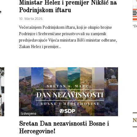
Ministar Helez i premijer Nikšić na
,
Podrinjskom iftaru
10. Marta 2026.
“D
Večerašnjem Podrinjskom iftaru, koji je okupio brojne
Podrinjce i Srebreničane prisustvovali su zamjenik
predsjedavajuće Vijeća ministara BiH i ministar odbrane,
Zukan Helez i premijer...
Izdvojeno
N
Sretan Dan nezavisnosti Bosne i
Hercegovine!