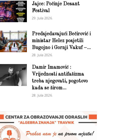
Jajce: Počinje Desant
Festival
29. Jula 2026.
Predsjedavajući Bečirović i
ministar Helez posjetili
Bugojno i Gornji Vakuf –...
28. Jula 2026.
Damir Imamović :
Vrijednosti antifašizma
treba njegovati, pogotovo
kada se širom...
28. Jula 2026.