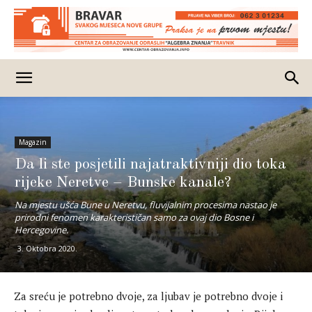
Magazin
Da li ste posjetili najatraktivniji dio toka
rijeke Neretve – Bunske kanale?
Na mjestu ušća Bune u Neretvu, fluvijalnim procesima nastao je
prirodni fenomen karakterističan samo za ovaj dio Bosne i
Hercegovine.
3. Oktobra 2020.
Za sreću je potrebno dvoje, za ljubav je potrebno dvoje i