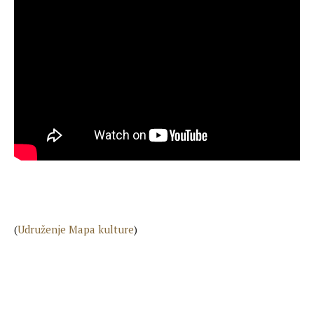
(
Udruženje Mapa kulture
)