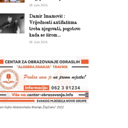
28. Jula 2026.
Damir Imamović :
Vrijednosti antifašizma
treba njegovati, pogotovo
kada se širom...
28. Jula 2026.
ani šejha Abdulvehaba Ilhamije Žepčaka” 2022