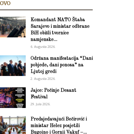
OVO
Komandant NATO Štaba
Sarajevo i ministar odbrane
BiH obišli tvornice
namjenske...
6. Augusta 2026.
Održana manifestacija “Dani
pobjede, dani ponosa” na
Ljutoj gredi
2. Augusta 2026.
Jajce: Počinje Desant
Festival
29. Jula 2026.
Predsjedavajući Bečirović i
ministar Helez posjetili
Bugojno i Gornji Vakuf –...