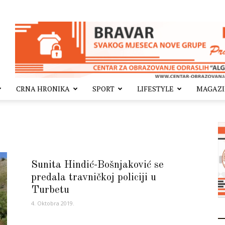
CRNA HRONIKA
SPORT
LIFESTYLE
MAGAZ
Sunita Hindić-Bošnjaković se
predala travničkoj policiji u
Turbetu
4. Oktobra 2019.