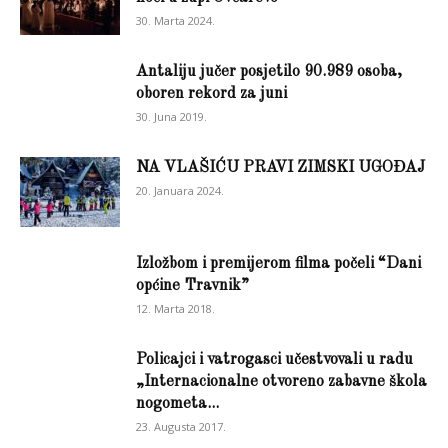
30. Marta 2024.
Antaliju jučer posjetilo 90.989 osoba,
oboren rekord za juni
30. Juna 2019.
NA VLAŠIĆU PRAVI ZIMSKI UGOĐAJ
20. Januara 2024.
Izložbom i premijerom filma počeli “Dani
općine Travnik”
12. Marta 2018.
Policajci i vatrogasci učestvovali u radu
„Internacionalne otvoreno zabavne škola
nogometa...
23. Augusta 2017.