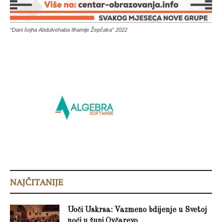
“Dani šejha Abdulvehaba Ilhamije Žepčaka” 2022
NAJČITANIJE
Uoči Uskrsa: Vazmeno bdijenje u Svetoj
noći u župi Ovčarevo