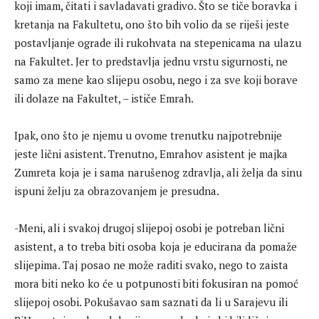
koji imam, čitati i savladavati gradivo. Što se tiče boravka i
kretanja na Fakultetu, ono što bih volio da se riješi jeste
postavljanje ograde ili rukohvata na stepenicama na ulazu
na Fakultet. Jer to predstavlja jednu vrstu sigurnosti, ne
samo za mene kao slijepu osobu, nego i za sve koji borave
ili dolaze na Fakultet, – ističe Emrah.
Ipak, ono što je njemu u ovome trenutku najpotrebnije
jeste lični asistent. Trenutno, Emrahov asistent je majka
Zumreta koja je i sama narušenog zdravlja, ali želja da sinu
ispuni želju za obrazovanjem je presudna.
-Meni, ali i svakoj drugoj slijepoj osobi je potreban lični
asistent, a to treba biti osoba koja je educirana da pomaže
slijepima. Taj posao ne može raditi svako, nego to zaista
mora biti neko ko će u potpunosti biti fokusiran na pomoć
slijepoj osobi. Pokušavao sam saznati da li u Sarajevu ili