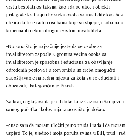
vrstu besplatnog taksija, kao i da se ulice i objekti
prilagode kretanju i boravku osoba sa invaliditetom, bez
obzira da li se radi o osobama koje su slijepe, osobama u
kolicima ili nekom drugom vrstom invaliditeta.
-No, ono što je najvažnije jeste da se osobe sa
invaliditetom zaposle. Ogromna većina osoba sa
invaliditetom je sposobna i educirana za obavljanje
određenih poslova i u tom smislu im treba omogućiti
zapošljavanje na radna mjesta za koja su se educirali i
obučavali, -kategoričan je Emrah.
Za kraj, naglašava da je od dolaska iz Cazina u Sarajevo i
samog početka školovanja znao zašto je došao.
-Znao sam da moram uložiti puno truda i rada i da moram
uspjeti. To je, ujedno i moja poruka svima u BiH, trud i rad