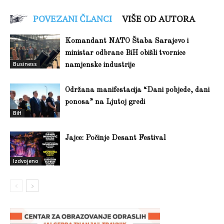
POVEZANI ČLANCI
VIŠE OD AUTORA
Komandant NATO Štaba Sarajevo i
ministar odbrane BiH obišli tvornice
Business
namjenske industrije
Održana manifestacija “Dani pobjede, dani
ponosa” na Ljutoj gredi
BiH
Jajce: Počinje Desant Festival
Izdvojeno