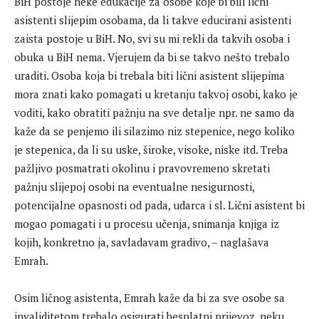
BiH postoje neke edukacije za osobe koje bi bili lični
asistenti slijepim osobama, da li takve educirani asistenti
zaista postoje u BiH. No, svi su mi rekli da takvih osoba i
obuka u BiH nema. Vjerujem da bi se takvo nešto trebalo
uraditi. Osoba koja bi trebala biti lični asistent slijepima
mora znati kako pomagati u kretanju takvoj osobi, kako je
voditi, kako obratiti pažnju na sve detalje npr. ne samo da
kaže da se penjemo ili silazimo niz stepenice, nego koliko
je stepenica, da li su uske, široke, visoke, niske itd. Treba
pažljivo posmatrati okolinu i pravovremeno skretati
pažnju slijepoj osobi na eventualne nesigurnosti,
potencijalne opasnosti od pada, udarca i sl. Lični asistent bi
mogao pomagati i u procesu učenja, snimanja knjiga iz
kojih, konkretno ja, savladavam gradivo, – naglašava
Emrah.
Osim ličnog asistenta, Emrah kaže da bi za sve osobe sa
invaliditetom trebalo osigurati besplatni prijevoz, neku