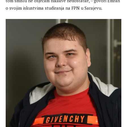
tom smislu ne osjećam nikakve nedostatke, – govori Emrah
o svojim iskustvima studiranja na FPN u Sarajevu.