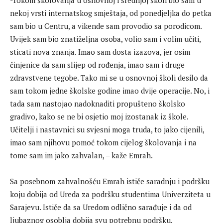
nekoj vrsti internatskog smještaja, od ponedjeljka do petka
sam bio u Centru, a vikende sam provodio sa porodicom.
Uvijek sam bio znatiželjna osoba, volio sam i volim učiti,
sticati nova znanja. Imao sam dosta izazova, jer osim
činjenice da sam slijep od rođenja, imao sam i druge
zdravstvene tegobe. Tako mi se u osnovnoj školi desilo da
sam tokom jedne školske godine imao dvije operacije. No, i
tada sam nastojao nadoknaditi propušteno školsko
gradivo, kako se ne bi osjetio moj izostanak iz škole.
Učitelji i nastavnici su svjesni moga truda, to jako cijenili,
imao sam njihovu pomoć tokom cijelog školovanja i na
tome sam im jako zahvalan, – kaže Emrah.
Sa posebnom zahvalnošću Emrah ističe saradnju i podršku
koju dobija od Ureda za podršku studentima Univerziteta u
Sarajevu. Ističe da sa Uredom odlično sarađuje i da od
ljubaznog osoblja dobija svu potrebnu podršku.