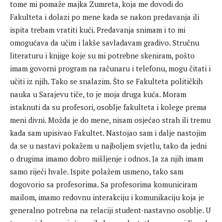
tome mi pomaže majka Zumreta, koja me dovodi do
Fakulteta i dolazi po mene kada se nakon predavanja ili
ispita trebam vratiti kući. Predavanja snimam i to mi
omogućava da učim i lakše savladavam gradivo. Stručnu
literaturu i knjige koje su mi potrebne skeniram, pošto
imam govorni program na računaru i telefonu, mogu čitati i
učiti iz njih. Tako se snalazim. Što se Fakulteta političkih
nauka u Sarajevu tiče, to je moja druga kuća. Moram
istaknuti da su profesori, osoblje fakulteta i kolege prema
meni divni. Možda je do mene, nisam osjećao strah ili tremu
kada sam upisivao Fakultet. Nastojao sam i dalje nastojim
da se u nastavi pokažem u najboljem svjetlu, tako da jedni
o drugima imamo dobro mišljenje i odnos. Ja za njih imam
samo riječi hvale. Ispite polažem usmeno, tako sam
dogovorio sa profesorima. Sa profesorima komuniciram
mailom, imamo redovnu interakciju i komunikaciju koja je
generalno potrebna na relaciji student-nastavno osoblje. U