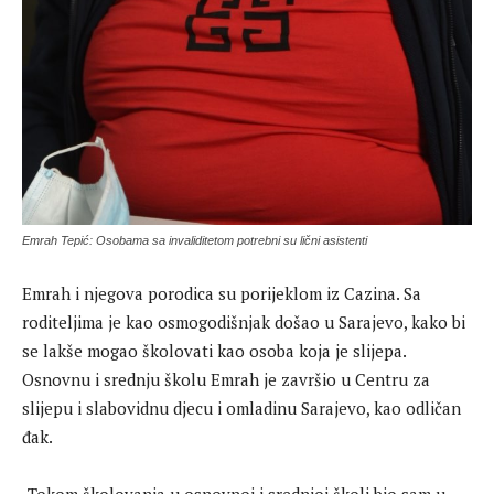
Emrah Tepić: Osobama sa invaliditetom potrebni su lični asistenti
Emrah i njegova porodica su porijeklom iz Cazina. Sa
roditeljima je kao osmogodišnjak došao u Sarajevo, kako bi
se lakše mogao školovati kao osoba koja je slijepa.
Osnovnu i srednju školu Emrah je završio u Centru za
slijepu i slabovidnu djecu i omladinu Sarajevo, kao odličan
đak.
-Tokom školovanja u osnovnoj i srednjoj školi bio sam u