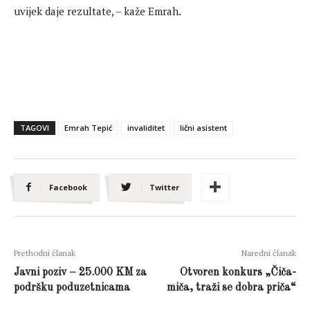
uvijek daje rezultate, – kaže Emrah.
TAGOVI
Emrah Tepić
invaliditet
lični asistent
Facebook
Twitter
Prethodni članak
Naredni članak
Javni poziv – 25.000 KM za
Otvoren konkurs „Čiča-
podršku poduzetnicama
miča, traži se dobra priča“