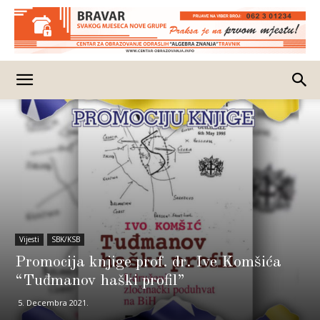
Vijesti
SBK/KSB
Promocija knjige prof. dr. Ive Komšića
“Tuđmanov haški profil”
5. Decembra 2021.