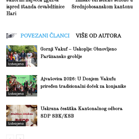
Jahorini najveća „gužva“
zimske turističke sezone u
ispred štanda ćevabdžinice
Srednjobosanskom kantonu
Hari
POVEZANI ČLANCI
VIŠE OD AUTORA
Gornji Vakuf – Uskoplje: Obnovljeno
Partizansko groblje
Izdvojeno
Ajvatovica 2026: U Donjem Vakufu
priređen tradicionalni doček za konjanike
Izdvojeno
Uskrsna čestitka Kantonalnog odbora
SDP SBK/KSB
Izdvojeno