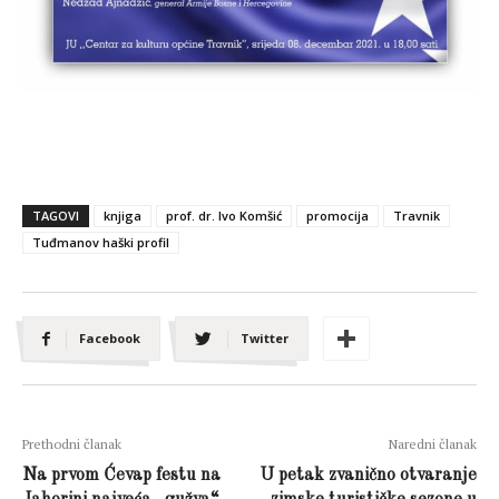
TAGOVI
knjiga
prof. dr. Ivo Komšić
promocija
Travnik
Tuđmanov haški profil
Facebook
Twitter
Prethodni članak
Naredni članak
Na prvom Ćevap festu na
U petak zvanično otvaranje