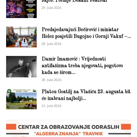
Jajce: Počinje Desant Festival
29. Jula 2026.
Predsjedavajući Bečirović i ministar
Helez posjetili Bugojno i Gornji Vakuf –...
28. Jula 2026.
Damir Imamović : Vrijednosti
antifašizma treba njegovati, pogotovo
kada se širom...
28. Jula 2026.
Platou Gostilj na Vlašiću 23. augusta bit
će izabrani najbolji...
25. Jula 2026.