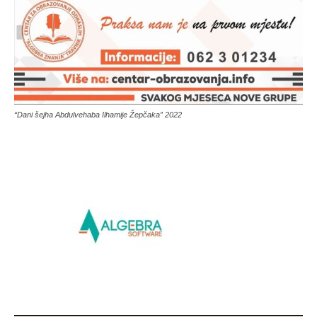
“Dani šejha Abdulvehaba Ilhamije Žepčaka” 2022