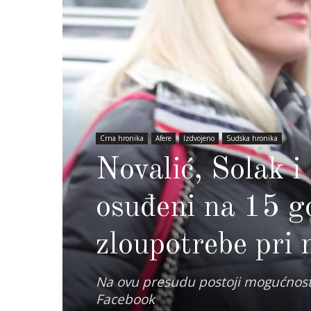
Crna hronika
Afere
Izdvojeno
Sudska hronika
Novalić, Solak 
osuđeni na 15 g
zloupotrebe pri 
Na ovu presudu postoji mogućnost
Facebook