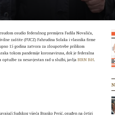
esudom osudio federalnog premijera Fadila Novalića,
ilne zaštite (FUCZ) Fahrudina Solaka i vlasnika firme
kupno 15 godina zatvora za zloupotrebe prilikom
maraka tokom pandemije koronavirusa, dok je federalna
a optužbe za nesavjestan rad u službi, javlja
BIRN BiH
.
N
avajući Sudskog vijeća Branko Perić, osuđen na četiri