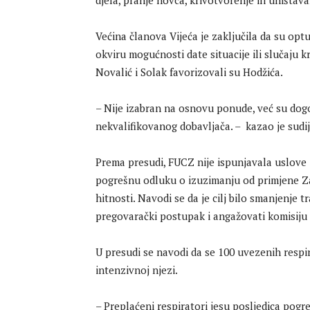
djela, pranje novca, krivotvorenje ili uništav
Većina članova Vijeća je zaključila da su op
okviru mogućnosti date situacije ili slučaju kr
Novalić i Solak favorizovali su Hodžića.
– Nije izabran na osnovu ponude, već su dogo
nekvalifikovanog dobavljača. – kazao je sudij
Prema presudi, FUCZ nije ispunjavala uslove
pogrešnu odluku o izuzimanju od primjene Za
hitnosti. Navodi se da je cilj bilo smanjenje tr
pregovarački postupak i angažovati komisiju
U presudi se navodi da se 100 uvezenih respir
intenzivnoj njezi.
– Preplaćeni respiratori jesu posljedica po