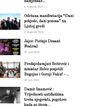
namjenske...
6. Augusta 2026.
Održana manifestacija “Dani
pobjede, dani ponosa” na
Ljutoj gredi
2. Augusta 2026.
Jajce: Počinje Desant
Festival
29. Jula 2026.
Predsjedavajući Bečirović i
ministar Helez posjetili
Bugojno i Gornji Vakuf –...
28. Jula 2026.
Damir Imamović :
Vrijednosti antifašizma
treba njegovati, pogotovo
kada se širom...