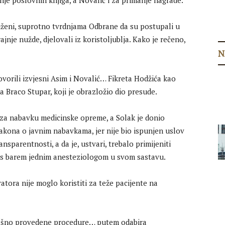
anje poslovnih knjiga, a Novalić i za primanje nagrade.
tuženi, suprotno tvrdnjama Odbrane da su postupali u
ajnje nužde, djelovali iz koristoljublja. Kako je rečeno,
N
vorili izvjesni Asim i Novalić… Fikreta Hodžića kao
a Braco Stupar, koji je obrazložio dio presude.
 za nabavku medicinske opreme, a Solak je donio
kona o javnim nabavkama, jer nije bio ispunjen uslov
ansparentnosti, a da je, ustvari, trebalo primijeniti
 s barem jednim anesteziologom u svom sastavu.
atora nije moglo koristiti za teže pacijente na
grešno provedene procedure… putem odabira