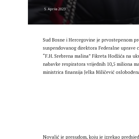
5. Aprila 2023.
Sud Bosne i Hercegovine je prvostepenom pr
suspendovanog direktora Federalne uprave civ
“F.H. Srebrena malina” Fikreta Hodžića na u
nabavke respiratora vrijednih 10,5 miliona 
ministrica finansija Jelka Miličević oslobođen
Novalić je presudom, koju je izrekao predsjed