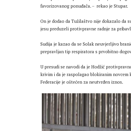
favorizovanog ponuđača. – rekao je Stupar.
On je dodao da Tužilaštvo nije dokazalo da su 
jesu preduzeli protivpravne radnje za pribavlj
Sudija je kazao da se Solak neuvjerljivo brani
prepravljan tip respiratora s prvobitno do
U presudi se navodi da je Hodžić protivpravn
krivim i da je raspolagao blokiranim novcem 
Federacije je oštećen za neutvrđen iznos.