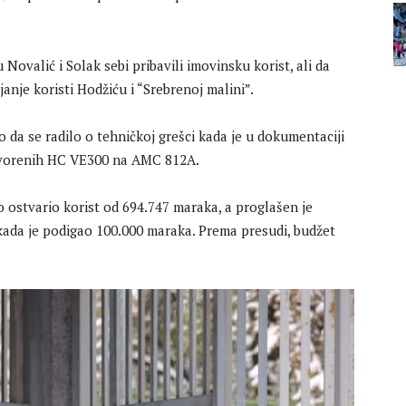
Novalić i Solak sebi pribavili imovinsku korist, ali da
anje koristi Hodžiću i “Srebrenoj malini”.
o da se radilo o tehničkoj grešci kada je u dokumentaciji
govorenih HC VE300 na AMC 812A.
o ostvario korist od 694.747 maraka, a proglašen je
kada je podigao 100.000 maraka. Prema presudi, budžet