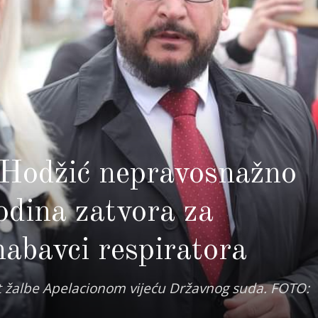
i Hodžić nepravosnažno
odina zatvora za
nabavci respiratora
 žalbe Apelacionom vijeću Državnog suda. FOTO: