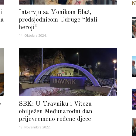
N
i
Intervju sa Monikom Blaž,
na
predsjednicom Udruge “Mali
heroji”
14. Oktobra 2024.
e
SBK: U Travniku i Vitezu
obilježen Međunarodni dan
prijevremeno rođene djece
18. Novembra 2022.