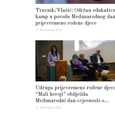
Travnik/Vlašić: Održan edukativn
kamp u povodu Međunarodnog da
prijevremeno rođene djece
17. Novembra 2024.
Udruga prijevremeno rođene djec
“Mali heroji” obilježila
Međunarodni dan svjesnosti o...
17. Novembra 2023.