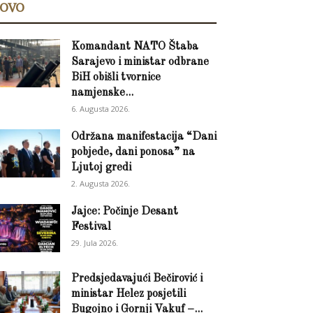
OVO
Komandant NATO Štaba
Sarajevo i ministar odbrane
BiH obišli tvornice
namjenske...
6. Augusta 2026.
Održana manifestacija “Dani
pobjede, dani ponosa” na
Ljutoj gredi
2. Augusta 2026.
Jajce: Počinje Desant
Festival
29. Jula 2026.
Predsjedavajući Bečirović i
ministar Helez posjetili
Bugojno i Gornji Vakuf –...