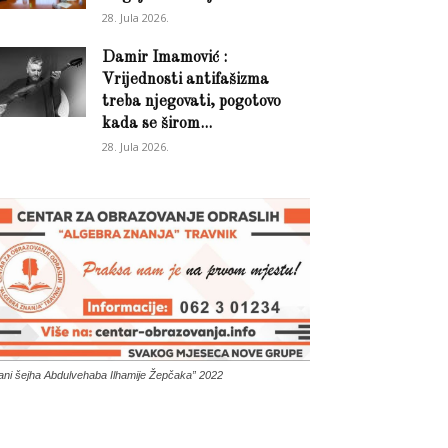
28. Jula 2026.
Damir Imamović :
Vrijednosti antifašizma
treba njegovati, pogotovo
kada se širom...
28. Jula 2026.
ani šejha Abdulvehaba Ilhamije Žepčaka” 2022