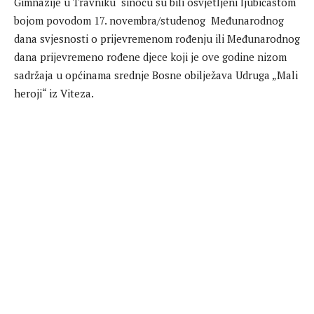
Gimnazije u Travniku sinoću su bili osvjetljeni ljubičastom
bojom povodom 17. novembra/studenog Međunarodnog
dana svjesnosti o prijevremenom rođenju ili Međunarodnog
dana prijevremeno rođene djece koji je ove godine nizom
sadržaja u općinama srednje Bosne obilježava Udruga „Mali
heroji“ iz Viteza.