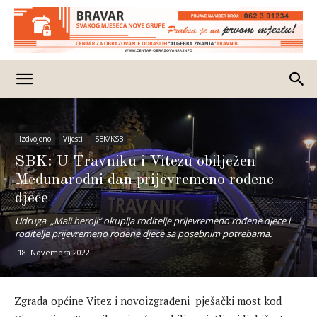
Izdvojeno
Vijesti
SBK/KSB
SBK: U Travniku i Vitezu obilježen
Međunarodni dan prijevremeno rođene
djece
Udruga „Mali heroji“ okuplja roditelje prijevremeno rođene djece i
roditelje prijevremeno rođene djece sa posebnim potrebama.
18. Novembra 2022.
Zgrada općine Vitez i novoizgrađeni pješački most kod