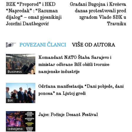
BZK “Preporod” i HKD
Građani Bugojna i Kreševa
“Napredak” : “Razuman
danas protestvovali pred
dijalog“ – omaž pjesnikinji
zgradom Vlade SBK u
Jozefini Dautbegović
Travniku
POVEZANI ČLANCI
VIŠE OD AUTORA
Komandant NATO Štaba Sarajevo i
ministar odbrane BiH obišli tvornice
Business
namjenske industrije
Održana manifestacija “Dani pobjede, dani
ponosa” na Ljutoj gredi
BiH
Jajce: Počinje Desant Festival
Izdvojeno