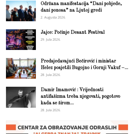
Održana manifestacija “Dani pobjede,
dani ponosa” na Ljutoj gredi
2. Augusta 2026.
Jajce: Počinje Desant Festival
29. Jula 2026.
Predsjedavajući Bečirović i ministar
Helez posjetili Bugojno i Gornji Vakuf –...
28. Jula 2026.
Damir Imamović : Vrijednosti
antifašizma treba njegovati, pogotovo
kada se širom...
28. Jula 2026.