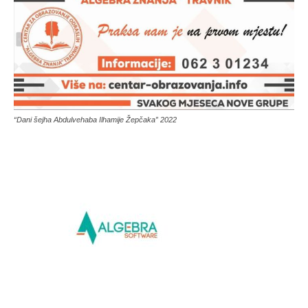
“Dani šejha Abdulvehaba Ilhamije Žepčaka” 2022