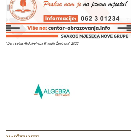
“Dani šejha Abdulvehaba Ilhamije Žepčaka” 2022