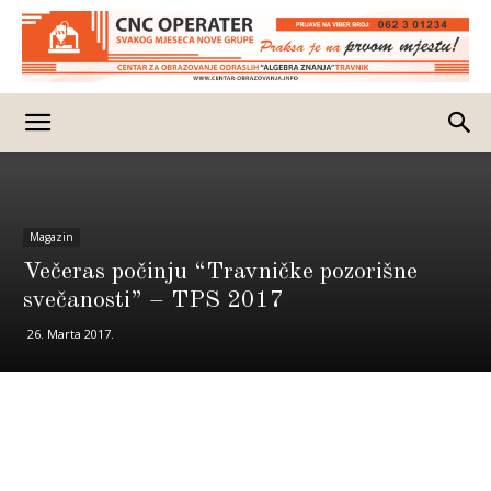
Magazin
Večeras počinju “Travničke pozorišne
svečanosti” – TPS 2017
26. Marta 2017.