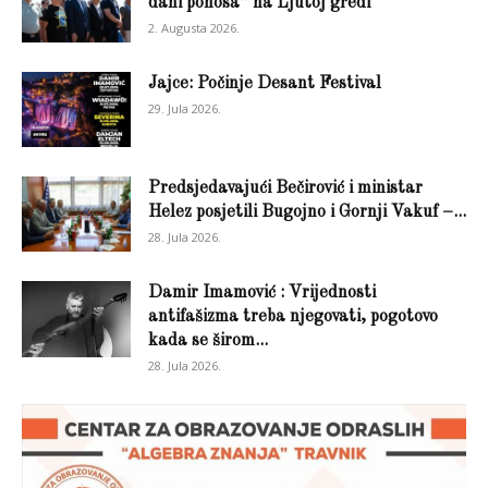
dani ponosa” na Ljutoj gredi
2. Augusta 2026.
Jajce: Počinje Desant Festival
29. Jula 2026.
Predsjedavajući Bečirović i ministar
Helez posjetili Bugojno i Gornji Vakuf –...
28. Jula 2026.
Damir Imamović : Vrijednosti
antifašizma treba njegovati, pogotovo
kada se širom...
28. Jula 2026.