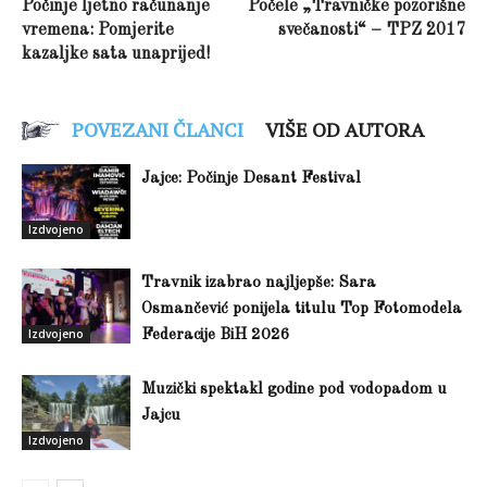
Počinje ljetno računanje
Počele „Travničke pozorišne
vremena: Pomjerite
svečanosti“ – TPZ 2017
kazaljke sata unaprijed!
POVEZANI ČLANCI
VIŠE OD AUTORA
Jajce: Počinje Desant Festival
Izdvojeno
Travnik izabrao najljepše: Sara
Osmančević ponijela titulu Top Fotomodela
Izdvojeno
Federacije BiH 2026
Muzički spektakl godine pod vodopadom u
Jajcu
Izdvojeno