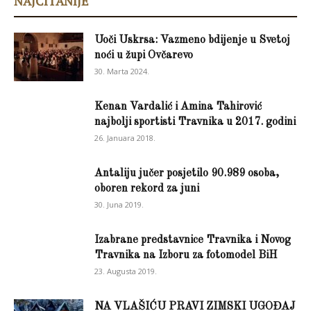
NAJČITANIJE
Uoči Uskrsa: Vazmeno bdijenje u Svetoj
noći u župi Ovčarevo
30. Marta 2024.
Kenan Vardalić i Amina Tahirović
najbolji sportisti Travnika u 2017. godini
26. Januara 2018.
Antaliju jučer posjetilo 90.989 osoba,
oboren rekord za juni
30. Juna 2019.
Izabrane predstavnice Travnika i Novog
Travnika na Izboru za fotomodel BiH
23. Augusta 2019.
NA VLAŠIĆU PRAVI ZIMSKI UGOĐAJ