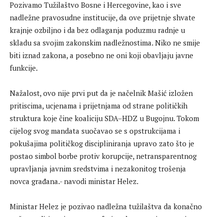
Pozivamo Tužilaštvo Bosne i Hercegovine, kao i sve
nadležne pravosudne institucije, da ove prijetnje shvate
krajnje ozbiljno i da bez odlaganja poduzmu radnje u
skladu sa svojim zakonskim nadležnostima. Niko ne smije
biti iznad zakona, a posebno ne oni koji obavljaju javne
funkcije.
Nažalost, ovo nije prvi put da je načelnik Mašić izložen
pritiscima, ucjenama i prijetnjama od strane političkih
struktura koje čine koaliciju SDA–HDZ u Bugojnu. Tokom
cijelog svog mandata suočavao se s opstrukcijama i
pokušajima političkog discipliniranja upravo zato što je
postao simbol borbe protiv korupcije, netransparentnog
upravljanja javnim sredstvima i nezakonitog trošenja
novca građana.- navodi ministar Helez.
Ministar Helez je pozivao nadležna tužilaštva da konačno