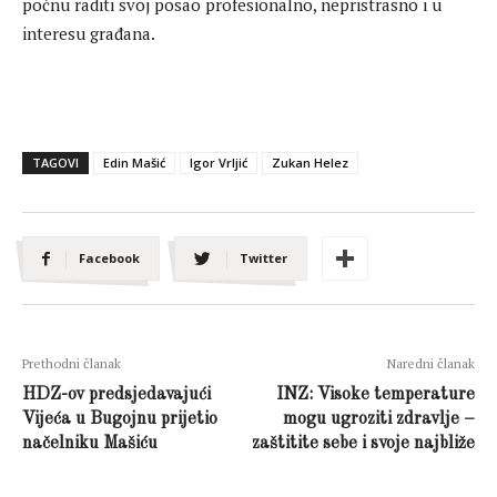
počnu raditi svoj posao profesionalno, nepristrasno i u
interesu građana.
TAGOVI
Edin Mašić
Igor Vrljić
Zukan Helez
Facebook
Twitter
Prethodni članak
Naredni članak
HDZ-ov predsjedavajući
INZ: Visoke temperature
Vijeća u Bugojnu prijetio
mogu ugroziti zdravlje –
načelniku Mašiću
zaštitite sebe i svoje najbliže