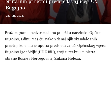
brutalnih prijetnji predsjedavajućeg OV
Bugojno
23. Juna 2026.
Pružam punu i nedvosmislenu podršku načelniku Općine
Bugojno, Edinu Mašiću, nakon današnjih skandaloznih
prijetnji koje mu je uputio predsjedavajući Općinskog vijeća
Bugojno Igor Vrljić (HDZ BiH), stoji u reakciji ministra
obrane Bosne i Hercegovine, Zukana Heleza.