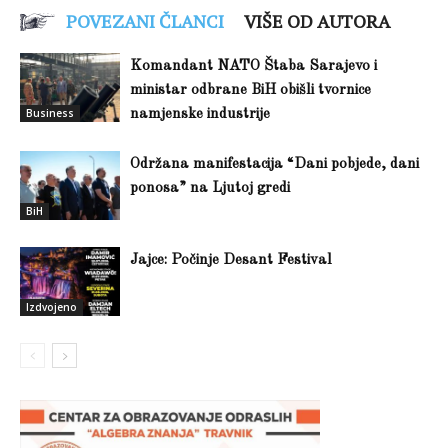
POVEZANI ČLANCI
VIŠE OD AUTORA
Komandant NATO Štaba Sarajevo i
ministar odbrane BiH obišli tvornice
Business
namjenske industrije
Održana manifestacija “Dani pobjede, dani
ponosa” na Ljutoj gredi
BiH
Jajce: Počinje Desant Festival
Izdvojeno