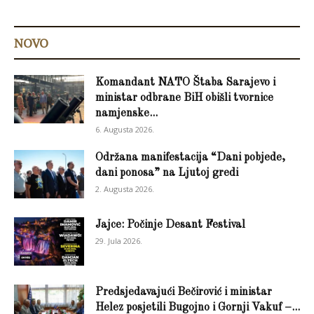
NOVO
Komandant NATO Štaba Sarajevo i
ministar odbrane BiH obišli tvornice
namjenske...
6. Augusta 2026.
Održana manifestacija “Dani pobjede,
dani ponosa” na Ljutoj gredi
2. Augusta 2026.
Jajce: Počinje Desant Festival
29. Jula 2026.
Predsjedavajući Bečirović i ministar
Helez posjetili Bugojno i Gornji Vakuf –...