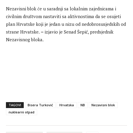
Nezavisni blok će u saradnji sa lokalnim zajednicama i
civilnim društvom nastaviti sa aktivnostima da se osujeti
plan Hrvatske koji je jedan u nizu od nedobrosusjedskih od
strane Hrvatske.
–
izjavio je Senad Šepić, predsjednik
Nezavisnog bloka.
TAGOVI
Bisera Turković
Hrvatska
NB
Nezavisni blok
nuklearni otpad