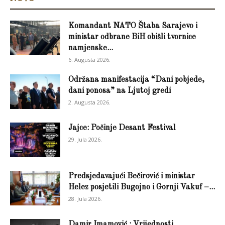
Komandant NATO Štaba Sarajevo i
ministar odbrane BiH obišli tvornice
namjenske...
6. Augusta 2026.
Održana manifestacija “Dani pobjede,
dani ponosa” na Ljutoj gredi
2. Augusta 2026.
Jajce: Počinje Desant Festival
29. Jula 2026.
Predsjedavajući Bečirović i ministar
Helez posjetili Bugojno i Gornji Vakuf –...
28. Jula 2026.
Damir Imamović : Vrijednosti