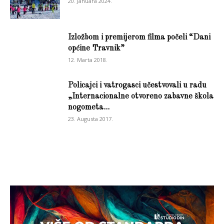
20. Januara 2024.
Izložbom i premijerom filma počeli “Dani
općine Travnik”
12. Marta 2018.
Policajci i vatrogasci učestvovali u radu
„Internacionalne otvoreno zabavne škola
nogometa...
23. Augusta 2017.