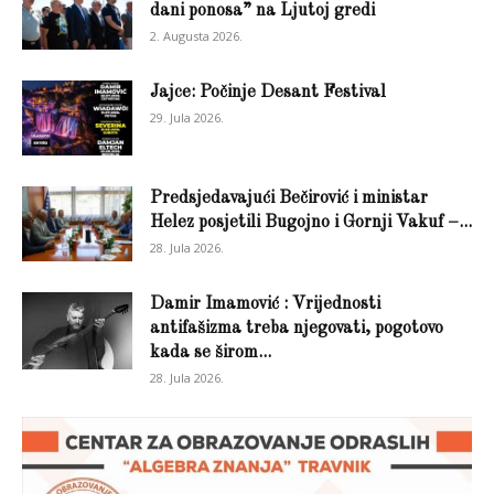
dani ponosa” na Ljutoj gredi
2. Augusta 2026.
Jajce: Počinje Desant Festival
29. Jula 2026.
Predsjedavajući Bečirović i ministar
Helez posjetili Bugojno i Gornji Vakuf –...
28. Jula 2026.
Damir Imamović : Vrijednosti
antifašizma treba njegovati, pogotovo
kada se širom...
28. Jula 2026.