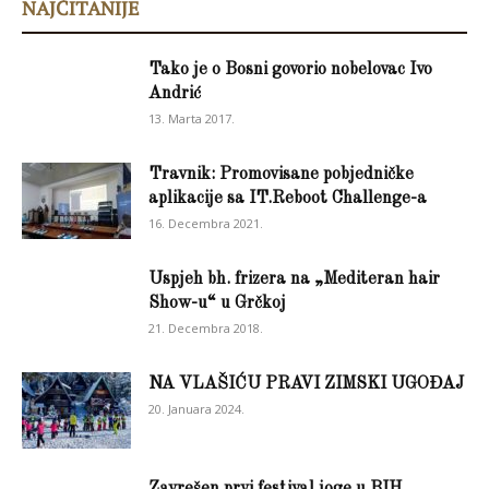
NAJČITANIJE
Tako je o Bosni govorio nobelovac Ivo
Andrić
13. Marta 2017.
Travnik: Promovisane pobjedničke
aplikacije sa IT.Reboot Challenge-a
16. Decembra 2021.
Uspjeh bh. frizera na „Mediteran hair
Show-u“ u Grčkoj
21. Decembra 2018.
NA VLAŠIĆU PRAVI ZIMSKI UGOĐAJ
20. Januara 2024.