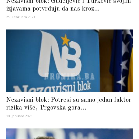
Nezavisni blok: Gudeljević i Turković svojim
izjavama potvrđuju da nas kroz...
25. Februara 2021.
Nezavisni blok: Potresi su samo jedan faktor
rizika više, Trgovska gora...
18. Januara 2021.