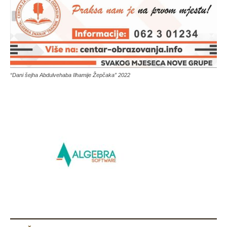
“Dani šejha Abdulvehaba Ilhamije Žepčaka” 2022