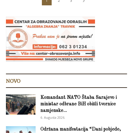
1
2
3
NOVO
Komandant NATO Štaba Sarajevo i
ministar odbrane BiH obišli tvornice
namjenske...
6. Augusta 2026.
Održana manifestacija “Dani pobjede,