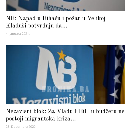
NB: Napad u Bihaću i požar u Velikoj
Kladuši potvrđuju da...
4. Januara 2021.
Nezavisni blok: Za Vladu FBiH u budžetu ne
postoji migrantska kriza...
28. Decembra 2020.