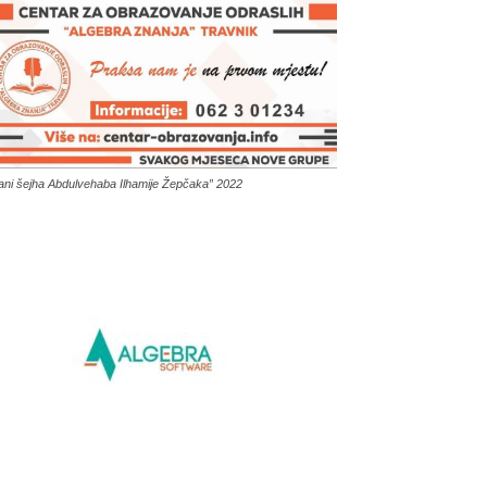
ani šejha Abdulvehaba Ilhamije Žepčaka” 2022