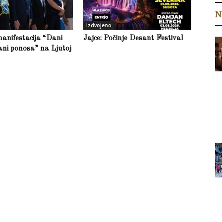
N
Izdvojeno
anifestacija “Dani
Jajce: Počinje Desant Festival
ani ponosa” na Ljutoj