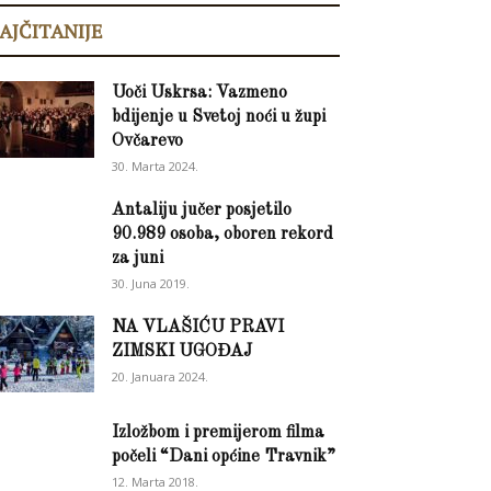
AJČITANIJE
Uoči Uskrsa: Vazmeno
bdijenje u Svetoj noći u župi
Ovčarevo
30. Marta 2024.
Antaliju jučer posjetilo
90.989 osoba, oboren rekord
za juni
30. Juna 2019.
NA VLAŠIĆU PRAVI
ZIMSKI UGOĐAJ
20. Januara 2024.
Izložbom i premijerom filma
počeli “Dani općine Travnik”
12. Marta 2018.