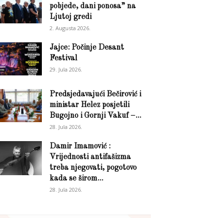
pobjede, dani ponosa” na
Ljutoj gredi
2. Augusta 2026.
Jajce: Počinje Desant
Festival
29. Jula 2026.
Predsjedavajući Bečirović i
ministar Helez posjetili
Bugojno i Gornji Vakuf –...
28. Jula 2026.
Damir Imamović :
Vrijednosti antifašizma
treba njegovati, pogotovo
kada se širom...
28. Jula 2026.