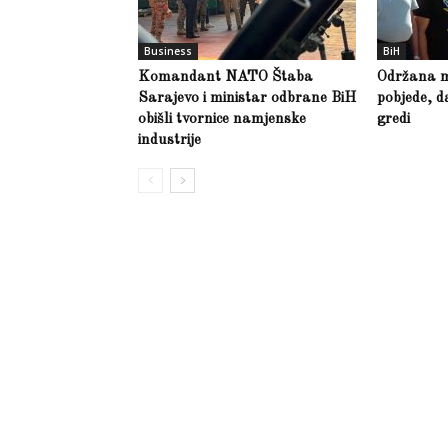
Business
BiH
Komandant NATO Štaba
Održana m
Sarajevo i ministar odbrane BiH
pobjede, d
obišli tvornice namjenske
gredi
industrije