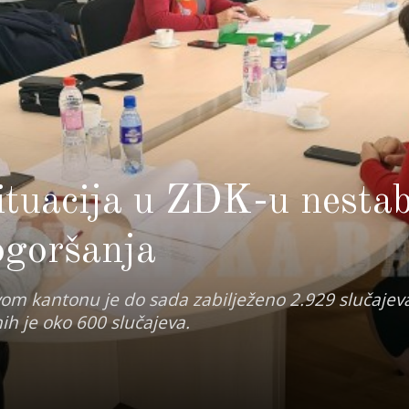
ituacija u ZDK-u nestab
ogoršanja
om kantonu je do sada zabilježeno 2.929 slučajev
nih je oko 600 slučajeva.