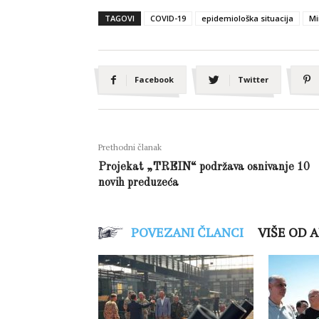
TAGOVI
COVID-19
epidemiološka situacija
Mi
Facebook
Twitter
Prethodni članak
Projekat „TREIN“ podržava osnivanje 10
novih preduzeća
POVEZANI ČLANCI
VIŠE OD 