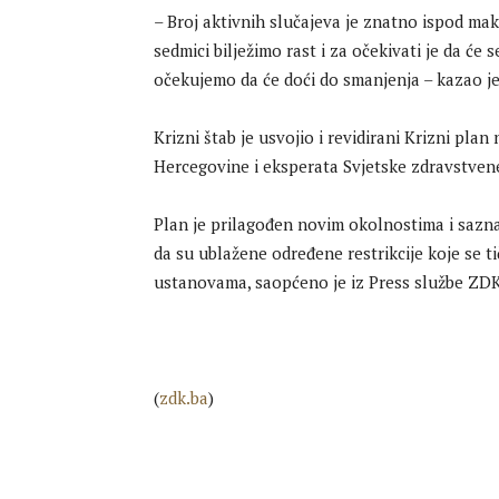
– Broj aktivnih slučajeva je znatno ispod mak
sedmici bilježimo rast i za očekivati je da će 
očekujemo da će doći do smanjenja – kazao je
Krizni štab je usvojio i revidirani Krizni pl
Hercegovine i eksperata Svjetske zdravstvene
Plan je prilagođen novim okolnostima i sazna
da su ublažene određene restrikcije koje se 
ustanovama, saopćeno je iz Press službe ZDK
(
zdk.ba
)