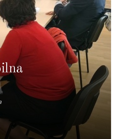
ilna
a