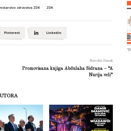
nistarstvo zdravstva ZDK
ZDK
Pinterest
Linkedin
“D
Naredni članak
Promovisana knjiga Abdulaha Sidrana – “A
Nurija veli”
AUTORA