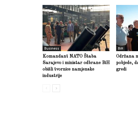
Business
BiH
Komandant NATO Štaba
Održana m
Sarajevo i ministar odbrane BiH
pobjede, d
obišli tvornice namjenske
gredi
industrije