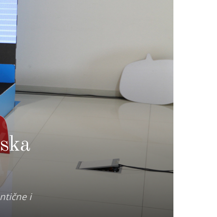
jska
ntične i