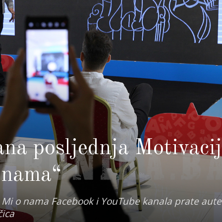
na posljednja Motivaci
o nama“
m Mi o nama Facebook i YouTube kanala prate aute
čica