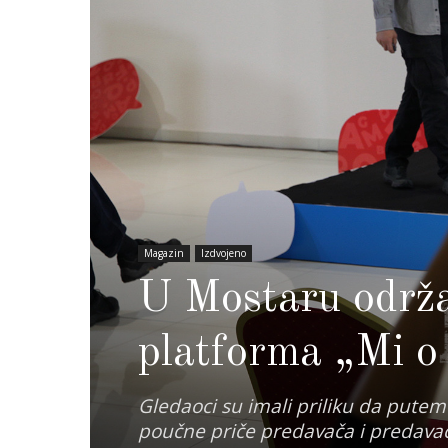
Magazin
Izdvojeno
U Mostaru održa
platforma „Mi 
Gledaoci su imali priliku da pute
poučne priče predavača i predava