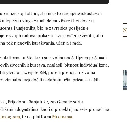
up muzičkoj kulturi, ali i mjesto razmjene iskustava i
oku lepezu usluga za mlade muzičare i bendove u
ucenta i umjetnika, bio je završnica posljednje
N
ere svojih radova, prikazao svoje viđenje života, ali i
na tok njegovih istraživanja, učenja i rada.
e platforme u Mostaru su, svojim upečatljivim pričama i
vih životnih iskustava, naglasili bitnost individualizma,
tili gledaoci iz cijele BiH, putem prenosa uživo na
o virtualno svjedočili nadahnjujućim pričama naših
 Prijedora i Banjaluke, završena je serija
 održanim događajima, kao i o projektu, možete pronaći na
,
Instagram
, te na platformi
Mi o nama
.