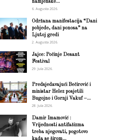
namjenske...
6. Augusta 2026.
Održana manifestacija “Dani
pobjede, dani ponosa” na
Ljutoj gredi
2. Augusta 2026.
Jajce: Počinje Desant
Festival
29. Jula 2026.
Predsjedavajući Bečirović i
ministar Helez posjetili
Bugojno i Gornji Vakuf –...
28. Jula 2026.
Damir Imamović :
Vrijednosti antifašizma
treba njegovati, pogotovo
kada se širom...