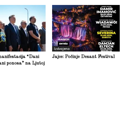
Izdvojeno
anifestacija “Dani
Jajce: Počinje Desant Festival
ani ponosa” na Ljutoj