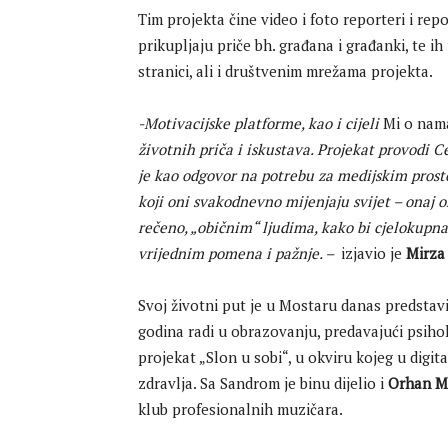
Tim projekta čine video i foto reporteri i rep
prikupljaju priče bh. građana i građanki, te ih
stranici, ali i društvenim mrežama projekta.
-Motivacijske platforme, kao i cijeli
Mi o nam
životnih priča i iskustava. Projekat provodi 
je kao odgovor na potrebu za medijskim prosto
koji oni svakodnevno mijenjaju svijet – onaj 
rečeno, „običnim“ ljudima, kako bi cjelokupn
vrijednim pomena i pažnje. –
izjavio je
Mirza
Svoj životni put je u Mostaru danas predstav
godina radi u obrazovanju, predavajući psihol
projekat „Slon u sobi“, u okviru kojeg u di
zdravlja. Sa Sandrom je binu dijelio i
Orhan M
klub profesionalnih muzičara.