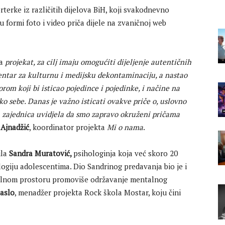
orterke iz različitih dijelova BiH, koji svakodnevno
 u formi foto i video priča dijele na zvaničnoj web
a
projekat, za cilj imaju omogućiti dijeljenje autentičnih
Centar za kulturnu i medijsku dekontaminaciju, a nastao
rom koji bi isticao pojedince i pojedinke, i načine na
oko sebe.
Danas je važno isticati ovakve priče o, uslovno
a zajednica uvidjela da smo zapravo okruženi pričama
 Ajnadžić
, koordinator projekta
Mi o nama
.
ila
Sandra Muratović,
psihologinja koja već skoro 20
ogiju adolescentima. Dio Sandrinog predavanja bio je i
gitalnom prostoru promoviše održavanje mentalnog
aslo
, menadžer projekta Rock škola Mostar, koju čini