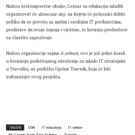
Nakon šestomjesečne obuke, Centar za edukaciju mladih
organizovat će
showcase day
, na kojem će polaznici dobiti
priliku da se povežu sa malim i srednjim IT preduzećima,
predstave im svoja znanja i vještine, te kreiraju preduslove
za vlastito zaposlenje.
Nakon organizacije sajma
it.reboot
, ovo je još jedan korak
u kreiranju podsticajnog okruženja za mlade IT stručnjake
u Travniku, uz podršku Općine Travnik, koja će biti
sufinansijer ovog projekta.
TAGOVI
CEM
IT industrija
IT sektor
My Career from Zero to Hero
Travnik