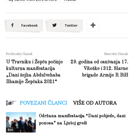
Facebook
Twitter
Prethodni članak
Naredni članak
U Travniku i Žepču počinje
29. godina od osnivanja 17.
kulturna manifestacija
Viteške i 312. Slavne
„Dani šejha Abdulvehaba
brigade Armije R BiH
Ilhamije Žepčaka 2021“
POVEZANI ČLANCI
VIŠE OD AUTORA
Održana manifestacija “Dani pobjede, dani
ponosa” na Ljutoj gredi
BiH