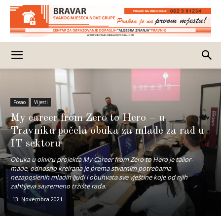
Posao
Vijesti
My career from Zero to Hero – u
Travniku počela obuka za mlade za rad u
IT sektoru
Obuka u okviru projekta My Career from Zero to Hero je tailor-
made, odnosno kreirana je prema stvarnim potrebama
nezaposlenih mladih ljudi i obuhvata sve vještine koje od njih
zahtijeva savremeno tržište rada.
13. Novembra 2021.