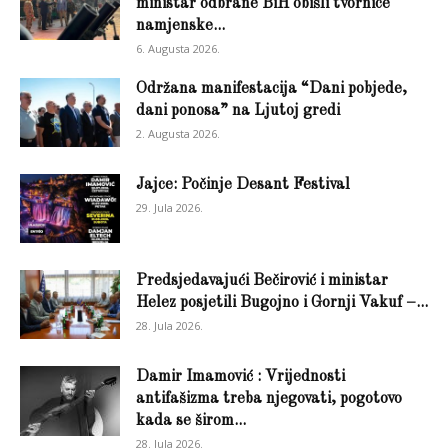
ministar odbrane BiH obišli tvornice
namjenske...
6. Augusta 2026.
Održana manifestacija “Dani pobjede,
dani ponosa” na Ljutoj gredi
2. Augusta 2026.
Jajce: Počinje Desant Festival
29. Jula 2026.
Predsjedavajući Bečirović i ministar
Helez posjetili Bugojno i Gornji Vakuf –...
28. Jula 2026.
Damir Imamović : Vrijednosti
antifašizma treba njegovati, pogotovo
kada se širom...
28. Jula 2026.