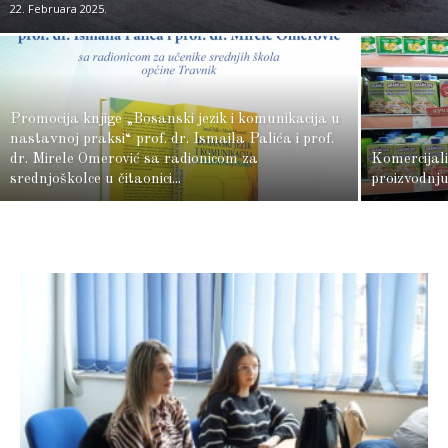
22. Februara 2025.
Promocija knjige „Bosanski jezik i komunikacija u
nastavnoj praksi“ prof. dr. Ismaila Palića i prof.
dr. Mirele Omerović sa radionicom za
Komercijali
srednjoškolce u čitaonici...
proizvodnju