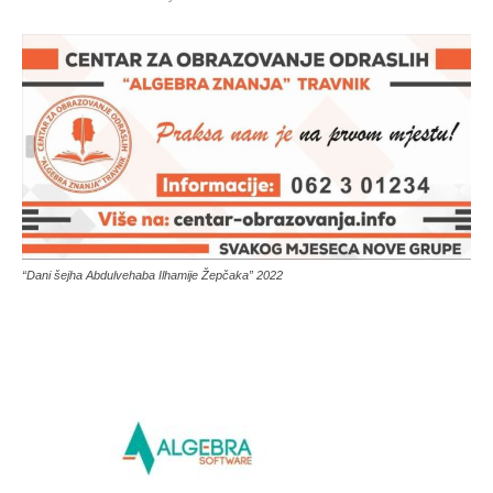
“Dani šejha Abdulvehaba Ilhamije Žepčaka” 2022