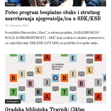
Posao
Počeo program besplatne obuke i stručnog
usavršavanja njegovatelja/ica u SBK/KSB
25. Februara 2023.
Sveučilište/Univerzitet „Vitez“, u okviru projekta „SARADNJOM DO
BOLJE KONKURENTNOSTI – SBK“ koji realizira Lokalno partnerstvo
za zapošljavanje SBK/KSB (LPZ SBK) uz podršku Evropske unije...
Izdvojeno
Gradska biblioteka Travnik: Ciklus