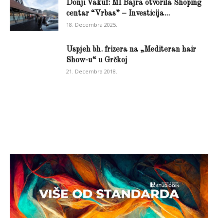
Donji Vakuf: MI Bajra otvorila Shoping
centar “Vrbas” – Investicija...
18. Decembra 2025.
Uspjeh bh. frizera na „Mediteran hair
Show-u“ u Grčkoj
21. Decembra 2018.