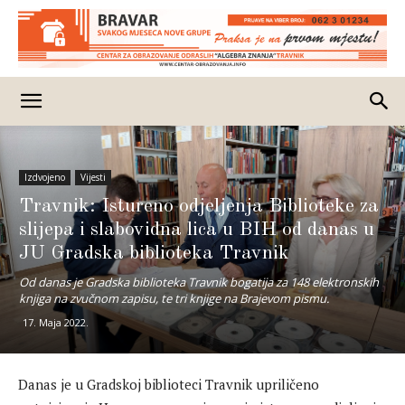
Izdvojeno
Vijesti
Travnik: Istureno odjeljenja Biblioteke za
slijepa i slabovidna lica u BIH od danas u
JU Gradska biblioteka Travnik
Od danas je Gradska biblioteka Travnik bogatija za 148 elektronskih
knjiga na zvučnom zapisu, te tri knjige na Brajevom pismu.
17. Maja 2022.
Danas je u Gradskoj biblioteci Travnik upriličeno