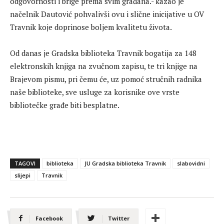
odgovornosti i brige prema svim građana.- kazao je
načelnik Dautović pohvalivši ovu i slične inicijative u OV
Travnik koje doprinose boljem kvalitetu života.
Od danas je Gradska biblioteka Travnik bogatija za 148
elektronskih knjiga na zvučnom zapisu, te tri knjige na
Brajevom pismu, pri čemu će, uz pomoć stručnih radnika
naše biblioteke, sve usluge za korisnike ove vrste
bibliotečke građe biti besplatne.
TAGOVI
biblioteka
JU Gradska biblioteka Travnik
slabovidni
slijepi
Travnik
Facebook
Twitter