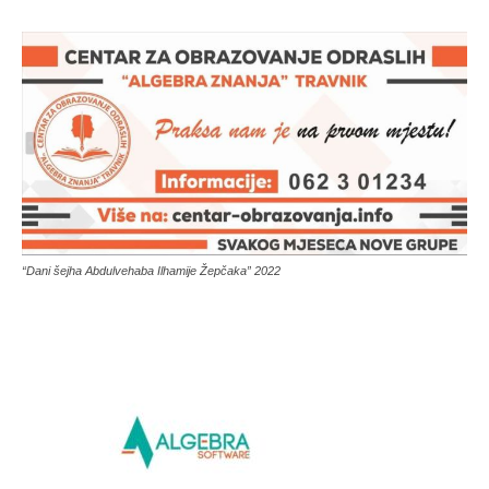
“Dani šejha Abdulvehaba Ilhamije Žepčaka” 2022