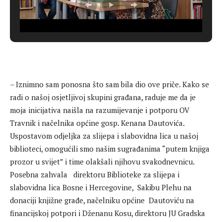
– Iznimno sam ponosna što sam bila dio ove priče. Kako se
radi o našoj osjetljivoj skupini građana, raduje me da je
moja inicijativa naišla na razumijevanje i potporu OV
Travnik i načelnika općine gosp. Kenana Dautovića.
Uspostavom odjeljka za slijepa i slabovidna lica u našoj
biblioteci, omogućili smo našim sugrađanima “putem knjiga
prozor u svijet” i time olakšali njihovu svakodnevnicu.
Posebna zahvala direktoru Biblioteke za slijepa i
slabovidna lica Bosne i Hercegovine, Sakibu Plehu na
donaciji knjižne građe, načelniku općine Dautoviću na
financijskoj potpori i Dženanu Kosu, direktoru JU Gradska