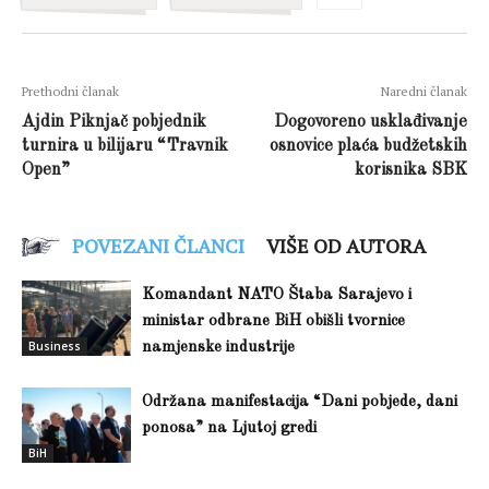
Prethodni članak
Naredni članak
Ajdin Piknjač pobjednik
Dogovoreno usklađivanje
turnira u bilijaru “Travnik
osnovice plaća budžetskih
Open”
korisnika SBK
POVEZANI ČLANCI
VIŠE OD AUTORA
Komandant NATO Štaba Sarajevo i
ministar odbrane BiH obišli tvornice
Business
namjenske industrije
Održana manifestacija “Dani pobjede, dani
ponosa” na Ljutoj gredi
BiH