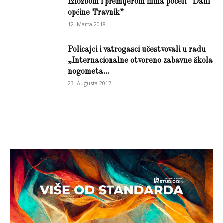
Izložbom i premijerom filma počeli “Dani
općine Travnik”
12. Marta 2018.
Policajci i vatrogasci učestvovali u radu
„Internacionalne otvoreno zabavne škola
nogometa...
23. Augusta 2017.