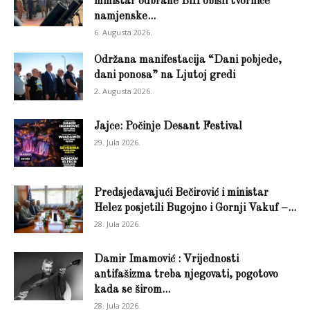
ministar odbrane BiH obišli tvornice
namjenske...
6. Augusta 2026.
Održana manifestacija “Dani pobjede,
dani ponosa” na Ljutoj gredi
2. Augusta 2026.
Jajce: Počinje Desant Festival
29. Jula 2026.
Predsjedavajući Bečirović i ministar
Helez posjetili Bugojno i Gornji Vakuf –...
28. Jula 2026.
Damir Imamović : Vrijednosti
antifašizma treba njegovati, pogotovo
kada se širom...
28. Jula 2026.