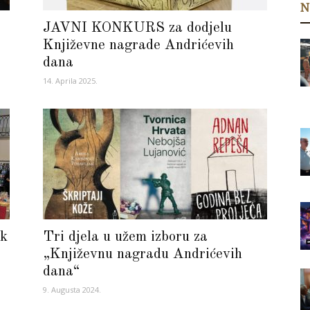
N
JAVNI KONKURS za dodjelu
Književne nagrade Andrićevih
dana
14. Aprila 2025.
ik
Tri djela u užem izboru za
„Književnu nagradu Andrićevih
dana“
9. Augusta 2024.