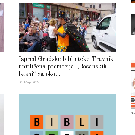
Ispred Gradske biblioteke Travnik
upriličena promocija „Bosanskih
basni“ za oko...
30. Maja 2024.
“D