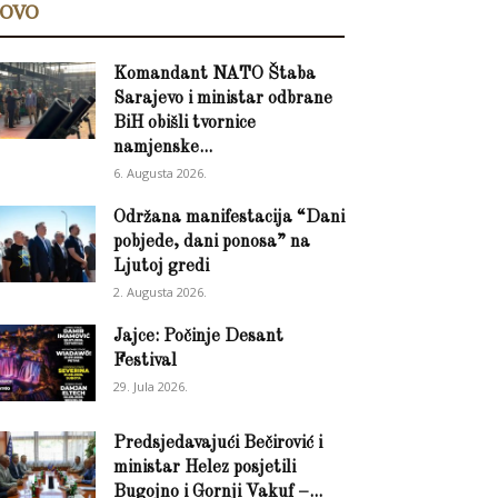
OVO
Komandant NATO Štaba
Sarajevo i ministar odbrane
BiH obišli tvornice
namjenske...
6. Augusta 2026.
Održana manifestacija “Dani
pobjede, dani ponosa” na
Ljutoj gredi
2. Augusta 2026.
Jajce: Počinje Desant
Festival
29. Jula 2026.
Predsjedavajući Bečirović i
ministar Helez posjetili
Bugojno i Gornji Vakuf –...