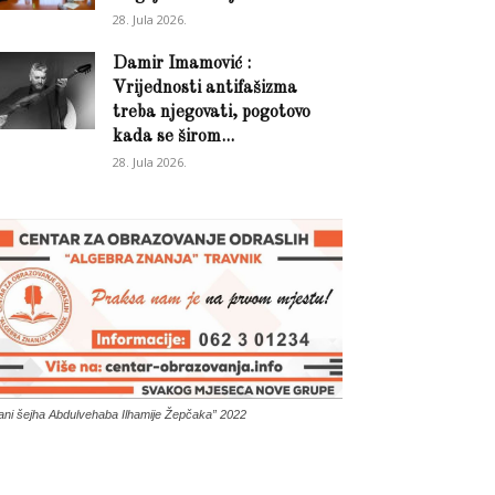
28. Jula 2026.
Damir Imamović :
Vrijednosti antifašizma
treba njegovati, pogotovo
kada se širom...
28. Jula 2026.
ani šejha Abdulvehaba Ilhamije Žepčaka” 2022