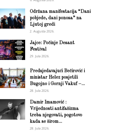
Održana manifestacija “Dani
pobjede, dani ponosa” na
Ljutoj gredi
2. Augusta 2026.
Jajce: Počinje Desant
Festival
29. Jula 2026.
Predsjedavajući Bečirović i
ministar Helez posjetili
Bugojno i Gornji Vakuf –...
28. Jula 2026.
Damir Imamović :
Vrijednosti antifašizma
treba njegovati, pogotovo
kada se širom...
28. Jula 2026.