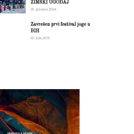
ZIMSKI UGOĐAJ
20. Januara 2024.
Zavrešen prvi festival joge u
BIH
30. Jula 2019.