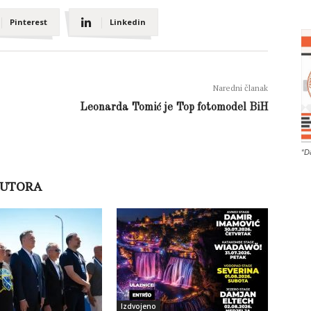
Pinterest
Linkedin
Naredni članak
Leonarda Tomić je Top fotomodel BiH
“D
AUTORA
Izdvojeno