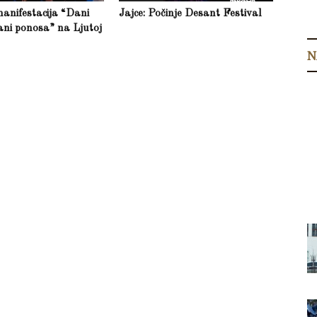
anifestacija “Dani
Jajce: Počinje Desant Festival
ani ponosa” na Ljutoj
N