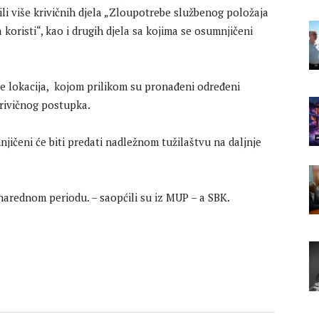
li više krivičnih djela „Zloupotrebe službenog položaja
a koristi“, kao i drugih djela sa kojima se osumnjičeni
iše lokacija, kojom prilikom su pronađeni određeni
 krivičnog postupka.
jičeni će biti predati nadležnom tužilaštvu na daljnje
 narednom periodu. – saopćili su iz MUP – a SBK.