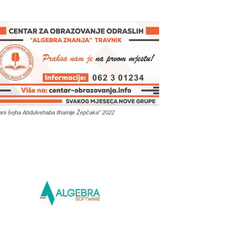
ani šejha Abdulvehaba Ilhamije Žepčaka” 2022