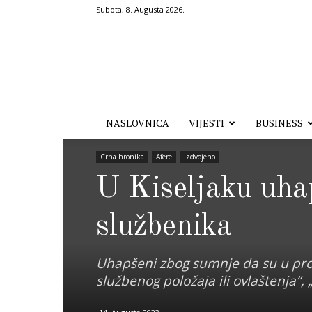
Subota, 8. Augusta 2026.
Hronika.ba
NASLOVNICA
VIJESTI
BUSINESS
Crna hronika
Afere
Izdvojeno
U Kiseljaku uha
službenika
Uhapšeni zbog sumnje da su u prote
službenog položaja ili ovlaštenja“, 