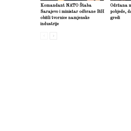
Komandant NATO Štaba
Održana m
Sarajevo i ministar odbrane BiH
pobjede, d
obišli tvornice namjenske
gredi
industrije