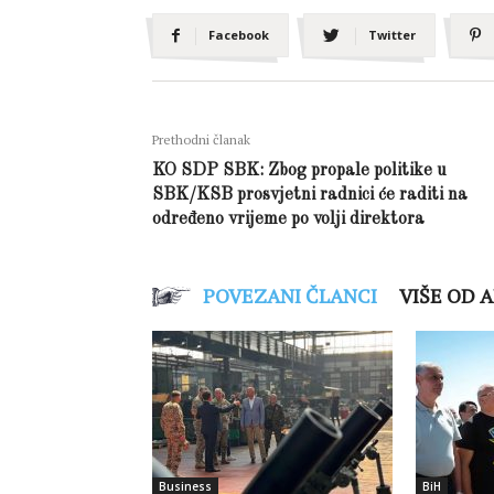
Facebook
Twitter
Prethodni članak
KO SDP SBK: Zbog propale politike u
SBK/KSB prosvjetni radnici će raditi na
određeno vrijeme po volji direktora
POVEZANI ČLANCI
VIŠE OD 
Business
BiH