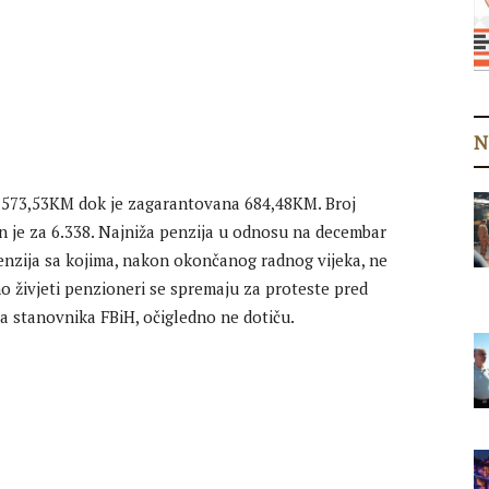
N
 573,53KM dok je zagarantovana 684,48KM. Broj
 je za 6.338. Najniža penzija u odnosu na decembar
enzija sa kojima, nakon okončanog radnog vijeka, ne
o živjeti penzioneri se spremaju za proteste pred
a stanovnika FBiH, očigledno ne dotiču.