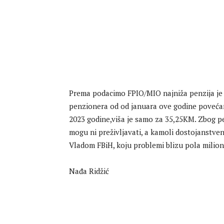
Prema podacimo FPIO/MIO najniža penzija je
penzionera od od januara ove godine povećan
2023 godine,viša je samo za 35,25KM. Zbog p
mogu ni preživljavati, a kamoli dostojanstven
Vladom FBiH, koju problemi blizu pola milion
Nađa Ridžić