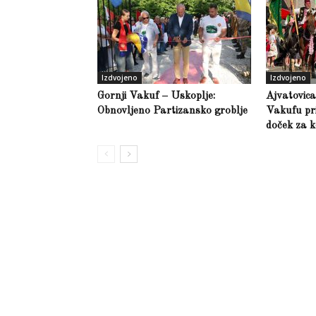
Izdvojeno
Izdvojeno
Gornji Vakuf – Uskoplje:
Ajvatovic
Obnovljeno Partizansko groblje
Vakufu pri
doček za k