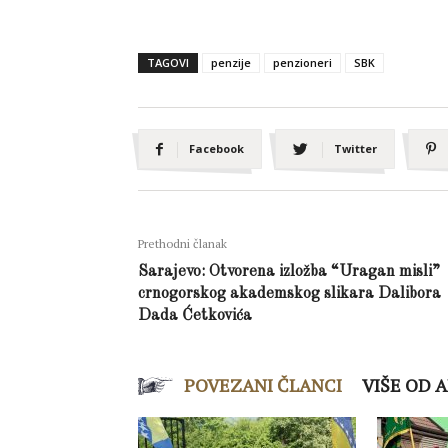
TAGOVI
penzije
penzioneri
SBK
Facebook
Twitter
Prethodni članak
Sarajevo: Otvorena izložba “Uragan misli”
crnogorskog akademskog slikara Dalibora
Dada Ćetkovića
POVEZANI ČLANCI
VIŠE OD 