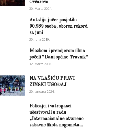
Ovčarevo
30. Marta 2024.
Antaliju jučer posjetilo
90.989 osoba, oboren rekord
za juni
30. Juna 2019.
Izložbom i premijerom filma
počeli “Dani općine Travnik”
12. Marta 2018.
NA VLAŠIĆU PRAVI
ZIMSKI UGOĐAJ
20. Januara 2024.
Policajci i vatrogasci
učestvovali u radu
„Internacionalne otvoreno
zabavne škola nogometa...