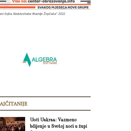
ani šejha Abdulvehaba Ilhamije Žepčaka” 2022
AJČITANIJE
Uoči Uskrsa: Vazmeno
bdijenje u Svetoj noći u župi