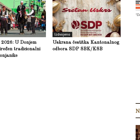
“D
Izdvojeno
a 2026: U Donjem
Uskrsna čestitka Kantonalnog
ređen tradicionalni
odbora SDP SBK/KSB
onjanike
N