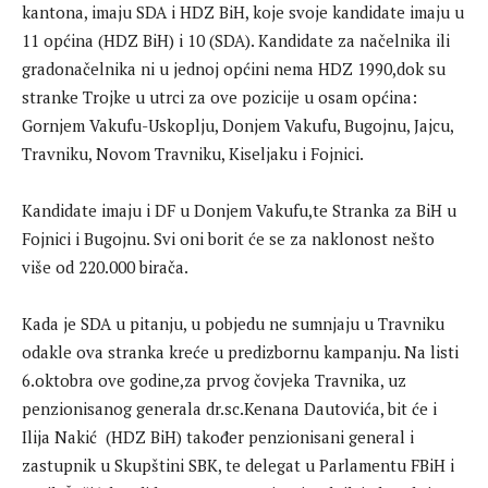
kantona, imaju SDA i HDZ BiH, koje svoje kandidate imaju u
11 općina (HDZ BiH) i 10 (SDA). Kandidate za načelnika ili
gradonačelnika ni u jednoj općini nema HDZ 1990,dok su
stranke Trojke u utrci za ove pozicije u osam općina:
Gornjem Vakufu-Uskoplju, Donjem Vakufu, Bugojnu, Jajcu,
Travniku, Novom Travniku, Kiseljaku i Fojnici.
Kandidate imaju i DF u Donjem Vakufu,te Stranka za BiH u
Fojnici i Bugojnu. Svi oni borit će se za naklonost nešto
više od 220.000 birača.
Kada je SDA u pitanju, u pobjedu ne sumnjaju u Travniku
odakle ova stranka kreće u predizbornu kampanju. Na listi
6.oktobra ove godine,za prvog čovjeka Travnika, uz
penzionisanog generala dr.sc.Kenana Dautovića, bit će i
Ilija Nakić (HDZ BiH) također penzionisani general i
zastupnik u Skupštini SBK, te delegat u Parlamentu FBiH i