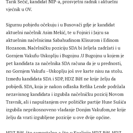
Tarik Šečić, kandidat NIP-a, prosvjetni radnik i aktuelni
vjećnik u OV.
Sigurnu pobjedu očekuju i u Busovači gdje je kandidat
aktuelni načelnik Asim Mekić, te u Fojnici i Jajcu sa
aktuelnim načelnicima Sabahudinom Klisurom i Edinom
Hozanom. Načelničku poziciju SDA bi željela zadržati i u
Gornjem Vakufu-Uskoplju i Bugojnu .U Bugojnu u kojem je
pet kandidata za načelnika SDA računa da je u prednosti,
no Gornjem Vakufu –Uskoplju još sve karte nisu na stolu.
Između kandidata SDA i SDP, HDZ BiH ne krije želju da
pobijedi. SDA, koja je nakon odlaska Refika Lende podržala
nezavisnog kandidata i izgubila načelničku pozicij Novom
Travnik, ali i napuštanjem ove političke partije Huse Sušića
izgubila neprikosnoveno vladanje Donjim Vakufom,ne krije
želju da vrati izgubljene pozicije u ove dvije općine.
HDZ BiH, što samostalno a što u Koalicije HDZ BiH, HDZ