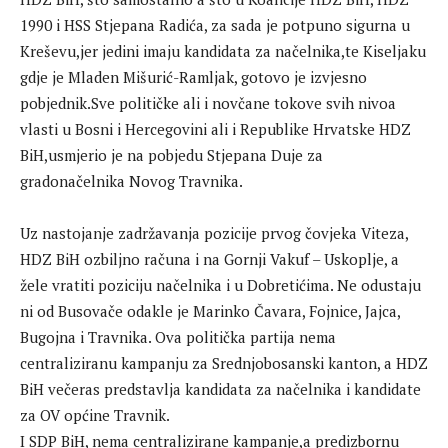
1990 i HSS Stjepana Radića, za sada je potpuno sigurna u
Kreševu,jer jedini imaju kandidata za načelnika,te Kiseljaku
gdje je Mladen Mišurić-Ramljak, gotovo je izvjesno
pobjednik.Sve političke ali i novčane tokove svih nivoa
vlasti u Bosni i Hercegovini ali i Republike Hrvatske HDZ
BiH,usmjerio je na pobjedu Stjepana Duje za
gradonačelnika Novog Travnika.
Uz nastojanje zadržavanja pozicije prvog čovjeka Viteza,
HDZ BiH ozbiljno računa i na Gornji Vakuf – Uskoplje, a
žele vratiti poziciju načelnika i u Dobretićima. Ne odustaju
ni od Busovače odakle je Marinko Čavara, Fojnice, Jajca,
Bugojna i Travnika. Ova politička partija nema
centraliziranu kampanju za Srednjobosanski kanton, a HDZ
BiH večeras predstavlja kandidata za načelnika i kandidate
za OV općine Travnik.
I SDP BiH, nema centralizirane kampanje,a predizbornu