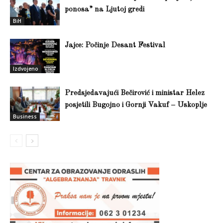
ponosa” na Ljutoj gredi
BiH
Jajce: Počinje Desant Festival
Izdvojeno
Predsjedavajući Bečirović i ministar Helez
posjetili Bugojno i Gornji Vakuf – Uskoplje
Business