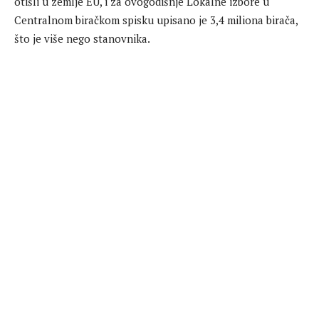
otišli u zemlje EU, i za ovogodišnje Lokalne izbore u
Centralnom biračkom spisku upisano je 3,4 miliona birača,
što je više nego stanovnika.