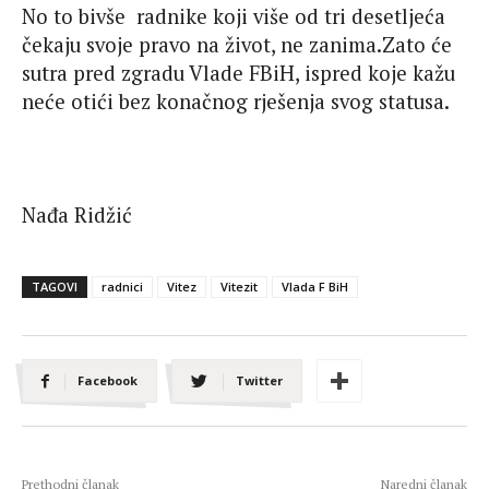
No to bivše
radnike koji više od tri desetljeća
čekaju svoje pravo na život, ne zanima.Zato će
sutra pred zgradu Vlade FBiH, ispred koje kažu
neće otići bez konačnog rješenja svog statusa.
Nađa Ridžić
TAGOVI
radnici
Vitez
Vitezit
Vlada F BiH
Facebook
Twitter
Prethodni članak
Naredni članak