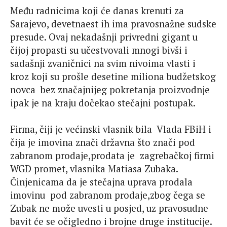
Među radnicima koji će danas krenuti za
Sarajevo, devetnaest ih ima pravosnažne sudske
presude. Ovaj nekadašnji privredni gigant u
čijoj propasti su učestvovali mnogi bivši i
sadašnji zvaničnici na svim nivoima vlasti i
kroz koji su prošle desetine miliona budžetskog
novca
bez značajnijeg pokretanja proizvodnje
ipak je na kraju dočekao stečajni postupak.
Firma, čiji je većinski vlasnik bila
Vlada FBiH i
čija je imovina znači državna što znači pod
zabranom prodaje,prodata je
zagrebačkoj firmi
WGD promet, vlasnika Matiasa Zubaka.
Činjenicama da je stečajna uprava prodala
imovinu
pod zabranom prodaje,zbog čega se
Zubak ne može uvesti u posjed, uz pravosudne
bavit će se očigledno i brojne druge institucije.