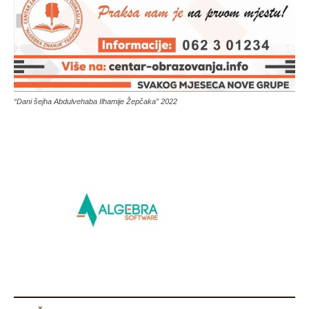
“Dani šejha Abdulvehaba Ilhamije Žepčaka” 2022