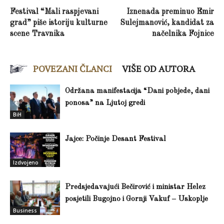
Festival “Mali raspjevani
Iznenada preminuo Emir
grad” piše istoriju kulturne
Sulejmanović, kandidat za
scene Travnika
načelnika Fojnice
POVEZANI ČLANCI
VIŠE OD AUTORA
Održana manifestacija “Dani pobjede, dani
ponosa” na Ljutoj gredi
BiH
Jajce: Počinje Desant Festival
Izdvojeno
Predsjedavajući Bečirović i ministar Helez
posjetili Bugojno i Gornji Vakuf – Uskoplje
Business