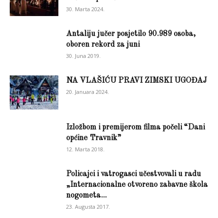
30. Marta 2024.
Antaliju jučer posjetilo 90.989 osoba,
oboren rekord za juni
30. Juna 2019.
NA VLAŠIĆU PRAVI ZIMSKI UGOĐAJ
20. Januara 2024.
Izložbom i premijerom filma počeli “Dani
općine Travnik”
12. Marta 2018.
Policajci i vatrogasci učestvovali u radu
„Internacionalne otvoreno zabavne škola
nogometa...
23. Augusta 2017.