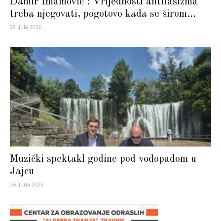
Damir Imamović : Vrijednosti antifašizma
treba njegovati, pogotovo kada se širom...
28. Jula 2026.
Muzički spektakl godine pod vodopadom u
Jajcu
26. Juna 2026.