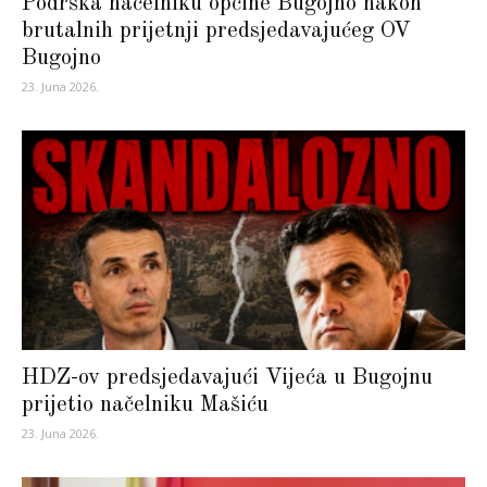
Podrška načelniku općine Bugojno nakon
brutalnih prijetnji predsjedavajućeg OV
Bugojno
23. Juna 2026.
HDZ-ov predsjedavajući Vijeća u Bugojnu
prijetio načelniku Mašiću
23. Juna 2026.