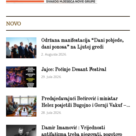
NOVO
Održana manifestacija “Dani pobjede,
dani ponosa” na Ljutoj gredi
2. Augusta 2026.
Jajce: Počinje Desant Festival
29. Jula 2026.
Predsjedavajući Bečirović i ministar
Helez posjetili Bugojno i Gornji Vakuf –...
28. Jula 2026.
Damir Imamović : Vrijednosti
antifašizma treba njegovati, pogotovo