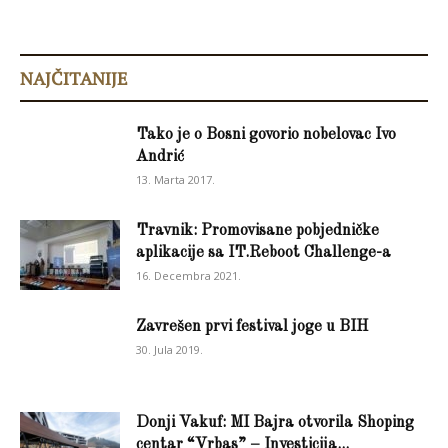
NAJČITANIJE
Tako je o Bosni govorio nobelovac Ivo
Andrić
13. Marta 2017.
Travnik: Promovisane pobjedničke
aplikacije sa IT.Reboot Challenge-a
16. Decembra 2021.
Zavrešen prvi festival joge u BIH
30. Jula 2019.
Donji Vakuf: MI Bajra otvorila Shoping
centar “Vrbas” – Investicija...