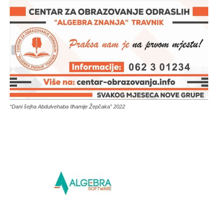
“Dani šejha Abdulvehaba Ilhamije Žepčaka” 2022