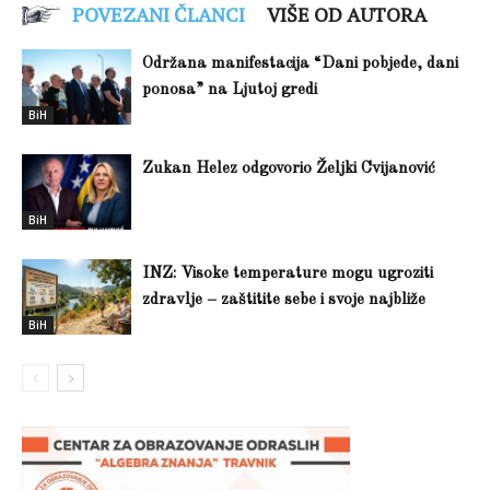
POVEZANI ČLANCI
VIŠE OD AUTORA
Održana manifestacija “Dani pobjede, dani
ponosa” na Ljutoj gredi
BiH
Zukan Helez odgovorio Željki Cvijanović
BiH
INZ: Visoke temperature mogu ugroziti
zdravlje – zaštitite sebe i svoje najbliže
BiH