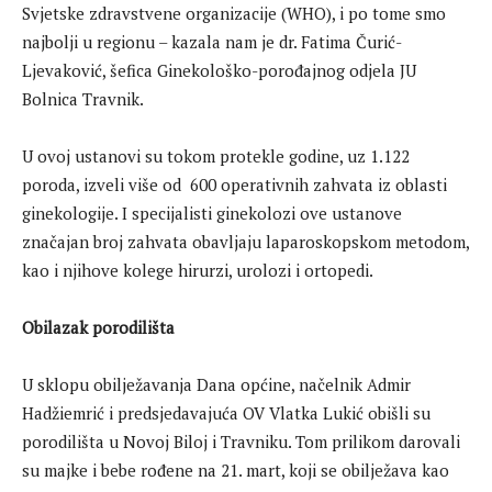
Svjetske zdravstvene organizacije (WHO), i po tome smo
najbolji u regionu – kazala nam je dr. Fatima Čurić-
Ljevaković, šefica Ginekološko-porođajnog odjela JU
Bolnica Travnik.
U ovoj ustanovi su tokom protekle godine, uz 1.122
poroda, izveli više od 600 operativnih zahvata iz oblasti
ginekologije. I specijalisti ginekolozi ove ustanove
značajan broj zahvata obavljaju laparoskopskom metodom,
kao i njihove kolege hirurzi, urolozi i ortopedi.
Obilazak porodilišta
U sklopu obilježavanja Dana općine, načelnik Admir
Hadžiemrić i predsjedavajuća OV Vlatka Lukić obišli su
porodilišta u Novoj Biloj i Travniku. Tom prilikom darovali
su majke i bebe rođene na 21. mart, koji se obilježava kao