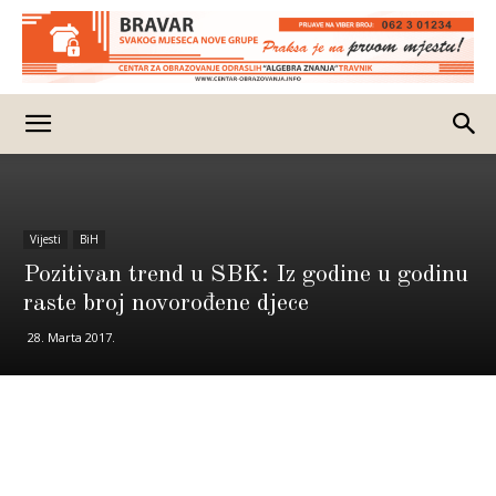
Vijesti
BiH
Pozitivan trend u SBK: Iz godine u godinu
raste broj novorođene djece
28. Marta 2017.