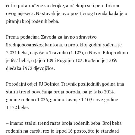
četiri puta rođene su dvojke, a očekuju se i pete tokom
ovog mjeseca. Nastavak je ovo pozitivnog trenda kada je u
pitanju broj rođenih beba.
Prema podacima Zavoda za javno zdravstvo
Srednjobosanskog kantona, u protekloj godini rođena je
2.031 beba, najviše u Travniku (1.122), u Novoj Biloj rođeno
je 697 beba, u Jajcu 109 i Bugojno 103. Rođeno je 1.059
dječaka i 972 djevojčice.
Porođajni odjel JU Bolnica Travnik posljednjih godina ima
stalni trend povećanja broja poroda, pa je tako 2014.
godine rođeno 1.036, godinu kasnije 1.109 i ove godine
1.122 bebe.
– Imamo stalni trend rasta broja rođenih beba. Broj beba
rođenih na carski rez je ispod 16 posto, što je standard