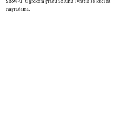
Show-u“ u grčkom gradu Solunu i vratili se kući sa
nagradama.