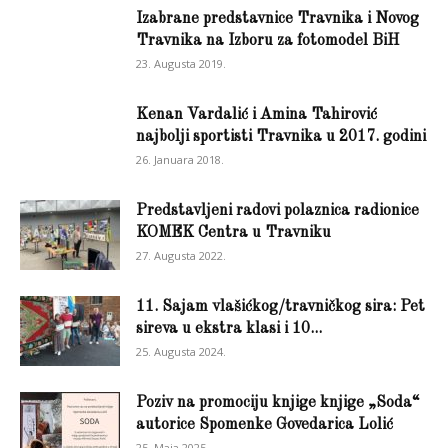
Izabrane predstavnice Travnika i Novog
Travnika na Izboru za fotomodel BiH
23. Augusta 2019.
Kenan Vardalić i Amina Tahirović
najbolji sportisti Travnika u 2017. godini
26. Januara 2018.
Predstavljeni radovi polaznica radionice
KOMEK Centra u Travniku
27. Augusta 2022.
11. Sajam vlašićkog/travničkog sira: Pet
sireva u ekstra klasi i 10...
25. Augusta 2024.
Poziv na promociju knjige knjige „Soda“
autorice Spomenke Govedarica Lolić
25. Maja 2025.