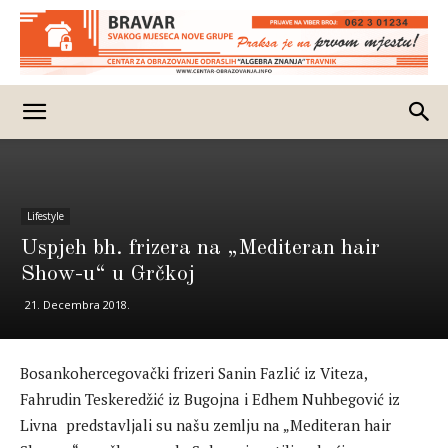
Lifestyle
Uspjeh bh. frizera na „Mediteran hair
Show-u“ u Grčkoj
21. Decembra 2018.
Bosankohercegovački frizeri Sanin Fazlić iz Viteza,
Fahrudin Teskeredžić iz Bugojna i Edhem Nuhbegović iz
Livna predstavljali su našu zemlju na „Mediteran hair