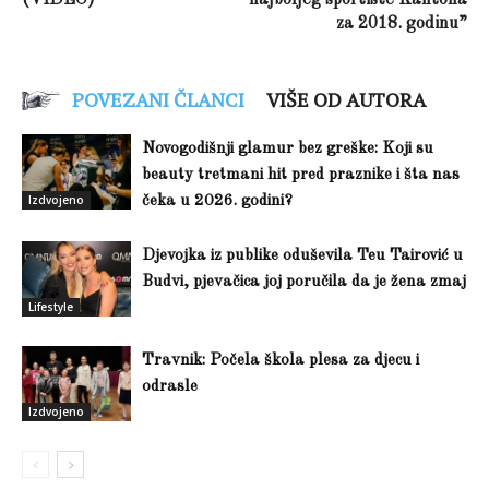
(VIDEO)
najboljeg sportiste Kantona
za 2018. godinu”
POVEZANI ČLANCI
VIŠE OD AUTORA
Novogodišnji glamur bez greške: Koji su
beauty tretmani hit pred praznike i šta nas
Izdvojeno
čeka u 2026. godini?
Djevojka iz publike oduševila Teu Tairović u
Budvi, pjevačica joj poručila da je žena zmaj
Lifestyle
Travnik: Počela škola plesa za djecu i
odrasle
Izdvojeno