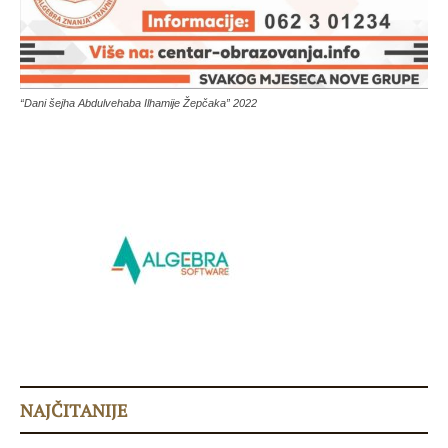
“Dani šejha Abdulvehaba Ilhamije Žepčaka” 2022
NAJČITANIJE