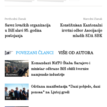
Prethodni članak
Naredni članak
Savez lovačkih organizacija
Konstituisan Kantonalni
u BiH slavi 95. godina
izvršni odbor Asocijacije
postojanja
mladih SDA SBK
POVEZANI ČLANCI
VIŠE OD AUTORA
Komandant NATO Štaba Sarajevo i
ministar odbrane BiH obišli tvornice
Business
namjenske industrije
Održana manifestacija “Dani pobjede, dani
ponosa” na Ljutoj gredi
BiH