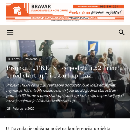
Business
Izdvojeno
Projekat „TREIN“ će podržati 32 firme u
„pred start up” i „start up” fazi
Projekt TREIN će, u cilju realizacije poduzetničkih ideja edukovati
najmanje 100 mladih nezaposlenih ljudi do 30 godina starosti ali i
podržati 32 firme u pred start up i start up fazi u cilju uspostavljanja i
razvoja najmanje 20 inovativnih start-up.
28. Februara 2020.
U Travniku je održana početna konferencija projekta