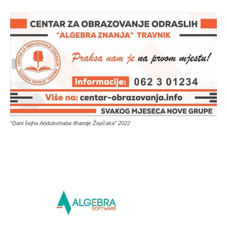
“Dani šejha Abdulvehaba Ilhamije Žepčaka” 2022