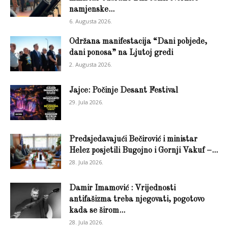
namjenske...
6. Augusta 2026.
Održana manifestacija “Dani pobjede,
dani ponosa” na Ljutoj gredi
2. Augusta 2026.
Jajce: Počinje Desant Festival
29. Jula 2026.
Predsjedavajući Bečirović i ministar
Helez posjetili Bugojno i Gornji Vakuf –...
28. Jula 2026.
Damir Imamović : Vrijednosti
antifašizma treba njegovati, pogotovo
kada se širom...
28. Jula 2026.