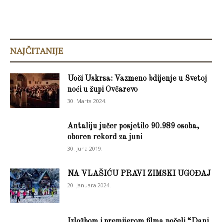
NAJČITANIJE
Uoči Uskrsa: Vazmeno bdijenje u Svetoj
noći u župi Ovčarevo
30. Marta 2024.
Antaliju jučer posjetilo 90.989 osoba,
oboren rekord za juni
30. Juna 2019.
NA VLAŠIĆU PRAVI ZIMSKI UGOĐAJ
20. Januara 2024.
Izložbom i premijerom filma počeli “Dani