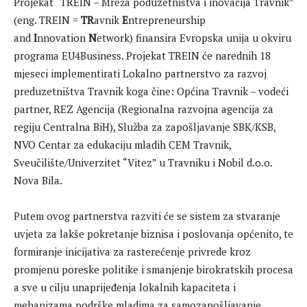
Projekat “TREIN – Mreža poduzetništva i inovacija Travnik”
(eng. TREIN =
TR
avnik
E
ntrepreneurship
and
I
nnovation
N
etwork) finansira Evropska unija u okviru
programa EU4Business. Projekat TREIN će narednih 18
mjeseci implementirati Lokalno partnerstvo za razvoj
preduzetništva Travnik koga čine: Općina Travnik – vodeći
partner, REZ Agencija (Regionalna razvojna agencija za
regiju Centralna BiH), Služba za zapošljavanje SBK/KSB,
NVO Centar za edukaciju mladih CEM Travnik,
Sveučilište/Univerzitet “Vitez” u Travniku i Nobil d.o.o.
Nova Bila.
Putem ovog partnerstva razviti će se sistem za stvaranje
uvjeta za lakše pokretanje biznisa i poslovanja općenito, te
formiranje inicijativa za rasterećenje privrede kroz
promjenu poreske politike i smanjenje birokratskih procesa
a sve u cilju unaprijeđenja lokalnih kapaciteta i
mehanizama podrške mladima za samozapošljavanje.