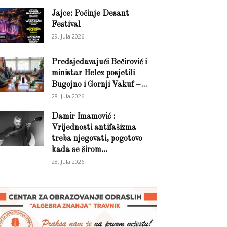
Jajce: Počinje Desant
Festival
29. Jula 2026.
Predsjedavajući Bečirović i
ministar Helez posjetili
Bugojno i Gornji Vakuf –...
28. Jula 2026.
Damir Imamović :
Vrijednosti antifašizma
treba njegovati, pogotovo
kada se širom...
28. Jula 2026.