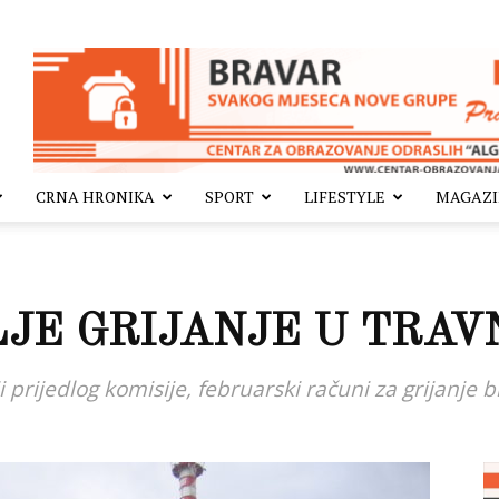
CRNA HRONIKA
SPORT
LIFESTYLE
MAGAZ
LJE GRIJANJE U TRAV
 prijedlog komisije, februarski računi za grijanje b