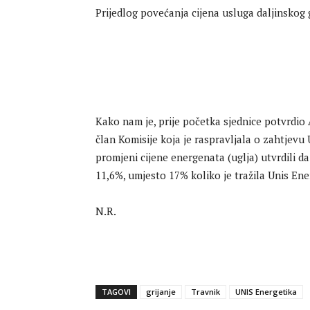
Prijedlog povećanja cijena usluga daljinskog g
Kako nam je, prije početka sjednice potvrdio
član Komisije koja je raspravljala o zahtjevu
promjeni cijene energenata (uglja) utvrdili da
11,6%, umjesto 17% koliko je tražila Unis Ene
N.R.
TAGOVI
grijanje
Travnik
UNIS Energetika