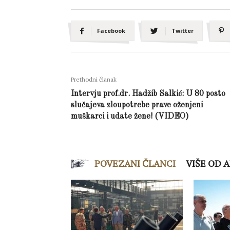
Facebook
Twitter
Prethodni članak
Intervju prof.dr. Hadžib Salkić: U 80 posto
slučajeva zloupotrebe prave oženjeni
muškarci i udate žene! (VIDEO)
POVEZANI ČLANCI
VIŠE OD 