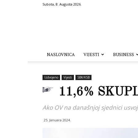
Subota, 8. Augusta 2026.
Hronika.ba
NASLOVNICA
VIJESTI
BUSINESS
Izdvojeno
Vijesti
SBK/KSB
11,6% SKUP
Ako OV na današnjoj sjednici usvoji
25. Januara 2024.