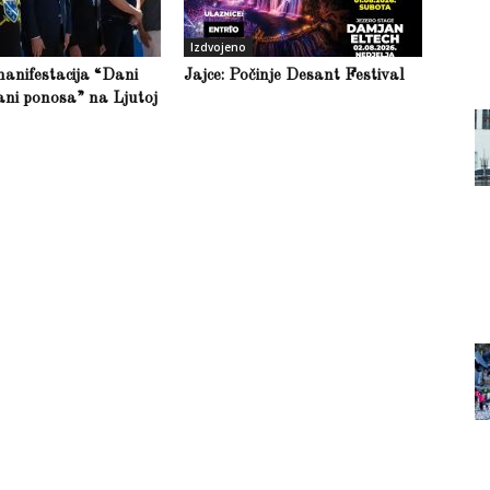
Izdvojeno
anifestacija “Dani
Jajce: Počinje Desant Festival
ani ponosa” na Ljutoj