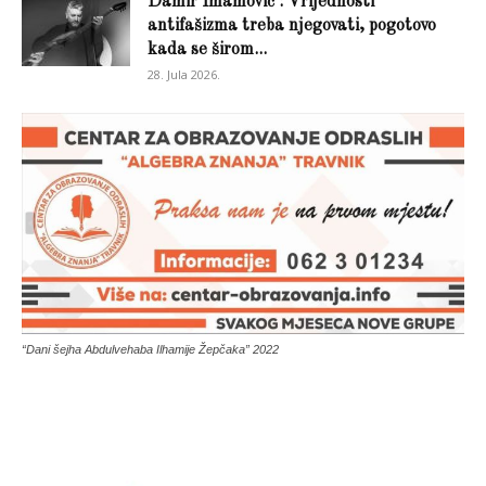
Damir Imamović : Vrijednosti
antifašizma treba njegovati, pogotovo
kada se širom...
28. Jula 2026.
“Dani šejha Abdulvehaba Ilhamije Žepčaka” 2022