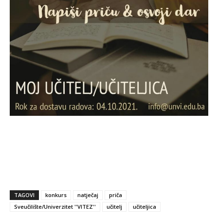
TAGOVI
konkurs
natječaj
priča
Sveučilište/Univerzitet ''VITEZ''
učitelj
učiteljica