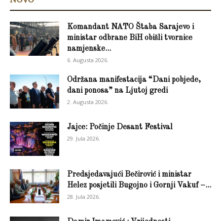
Komandant NATO Štaba Sarajevo i
ministar odbrane BiH obišli tvornice
namjenske...
6. Augusta 2026.
Održana manifestacija “Dani pobjede,
dani ponosa” na Ljutoj gredi
2. Augusta 2026.
Jajce: Počinje Desant Festival
29. Jula 2026.
Predsjedavajući Bečirović i ministar
Helez posjetili Bugojno i Gornji Vakuf –...
28. Jula 2026.