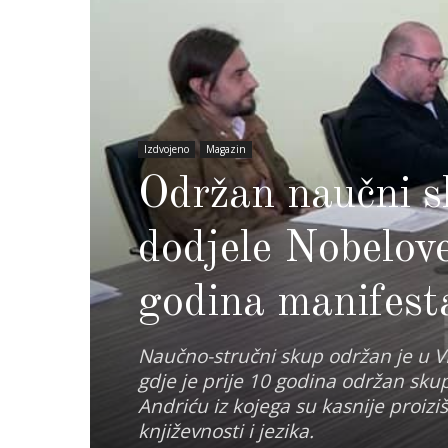
Izdvojeno
Magazin
Održan naučni s
dodjele Nobelov
godina manifesta
Naučno-stručni skup održan je u VI
gdje je prije 10 godina održan sk
Andriću iz kojega su kasnije proiz
književnosti i jezika.