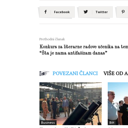
Facebook
Twitter
Prethodni članak
Konkurs za literarne radove učenika na te
“Šta je nama antifašizam danas”
POVEZANI ČLANCI
VIŠE OD 
Business
BiH