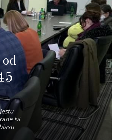
 od
 45
jestu
rade Ivi
lasti