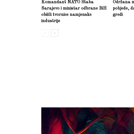
Komandant NATO Štaba
Održana m
Sarajevo i ministar odbrane BiH
pobjede, d
obišli tvornice namjenske
gredi
industrije