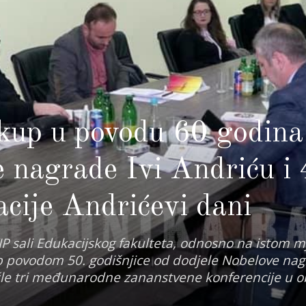
kup u povodu 60 godina
e nagrade Ivi Andriću i
cije Andrićevi dani
P sali Edukacijskog fakulteta, odnosno na istom m
up povodom 50. godišnjice od dodjele Nobelove nag
išle tri međunarodne zananstvene konferencije u ob