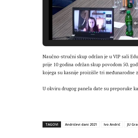
Naučno-stručni skup održan je u VIP sali Edu
prije 10 godina održan skup povodom 50. godi
kojega su kasnije proizišle tri međunarodne z
U okviru drugog panela date su preporuke kak
TAGOVI
Andrićevi dani 2021
Ivo Andrić
JU Gra