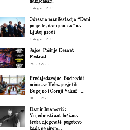
namjenske...
6. Augusta 2026.
Održana manifestacija “Dani
pobjede, dani ponosa” na
Ljutoj gredi
2. Augusta 2026.
Jajce: Počinje Desant
Festival
29. Jula 2026.
Predsjedavajući Bečirović i
ministar Helez posjetili
Bugojno i Gornji Vakuf –...
28. Jula 2026.
Damir Imamović :
Vrijednosti antifašizma
treba njegovati, pogotovo
kada se širom...