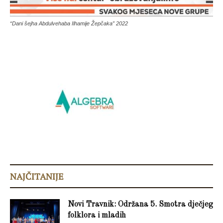
“Dani šejha Abdulvehaba Ilhamije Žepčaka” 2022
NAJČITANIJE
Novi Travnik: Održana 5. Smotra dječjeg
folklora i mladih