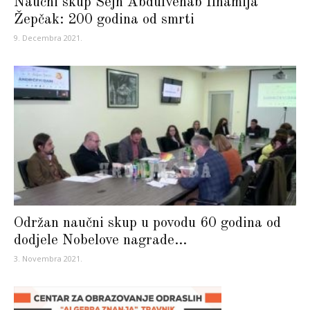
Naučni skup Šejh Abdulvehab Ilhamija
Žepčak: 200 godina od smrti
9. Decembra 2021.
Održan naučni skup u povodu 60 godina od
dodjele Nobelove nagrade...
3. Novembra 2021.