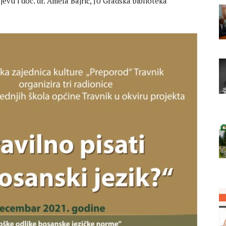
jevu i doc. dr. Amela Bajrić, JU Gradska biblioteka