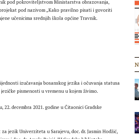
nik pod pokroviteljstvom Ministarstva obrazovanja,
 projekat pod nazivom „Kako pravilno pisati i govoriti
njene učenicima srednjih škola općine Travnik.
N
ijednosti izučavanja bosanskog jezika i očuvanja statusa
 jezičke pismenosti u vremenu u kojem živimo.
edu, 22. decembra 2021. godine u Čitaonici Gradske
t za jezik Univerziteta u Sarajevu, doc. dr. Jasmin Hodžić,