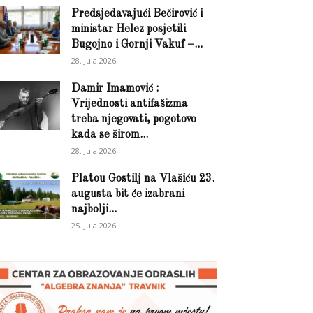
Predsjedavajući Bečirović i
ministar Helez posjetili
Bugojno i Gornji Vakuf –...
28. Jula 2026.
Damir Imamović :
Vrijednosti antifašizma
treba njegovati, pogotovo
kada se širom...
28. Jula 2026.
Platou Gostilj na Vlašiću 23.
augusta bit će izabrani
najbolji...
25. Jula 2026.