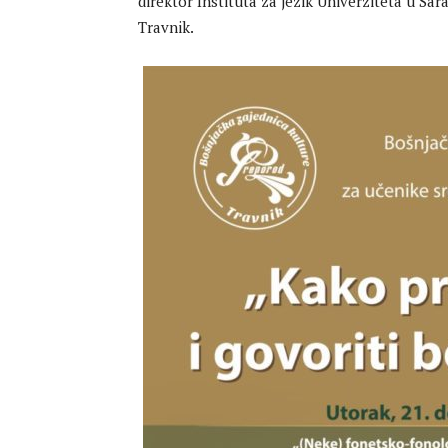
direktor Instituta za jezik Univerziteta u Sara
Travnik.