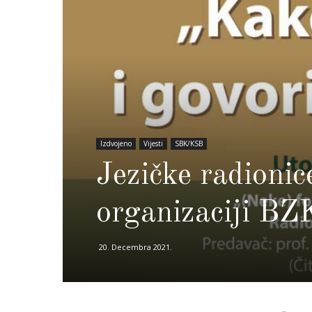
Izdvojeno
Vijesti
SBK/KSB
Jezičke radionic
organizaciji BZ
20. Decembra 2021.