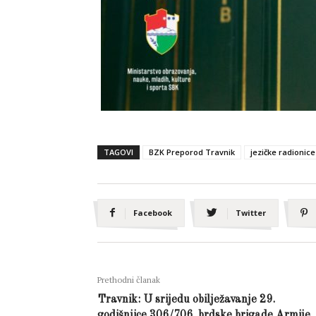
TAGOVI
BZK Preporod Travnik
jezičke radionice
Facebook
Twitter
Prethodni članak
Travnik: U srijedu obilježavanje 29.
godišnjice 306/706. brdske brigade Armije