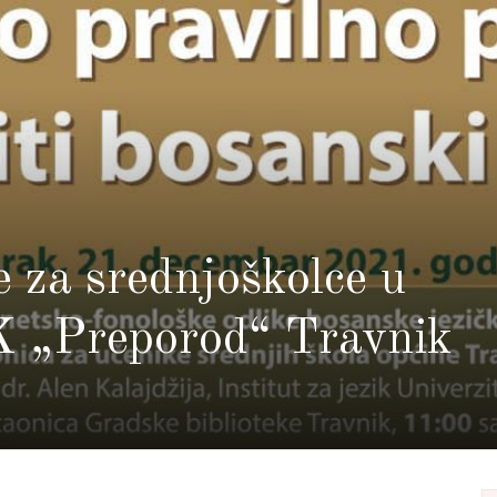
e za srednjoškolce u
K „Preporod“ Travnik