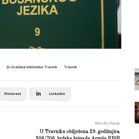
JU Gradska biblioteka Travnik
Travnik
Pinterest
Linkedin
Naredni članak
U Travniku obilježena 29. godišnjica
306/706. brdske brigade Armije RBiH