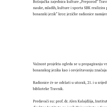
Bošnjačka zajednica kulture „Preporod“ Trav
nauke, mladih, kulture i sporta SBK realizira
bosanski jezik“ kroz jezičke radionice namije
Važnost projekta ogleda se u propagiranju vr
bosanskog jezika kao i osvještavanju značaja
Radionice će se održati u utorak, 21. i u srij
biblioteke Travnik.
Predavači su: prof. dr. Alen Kalajdžija, Institu