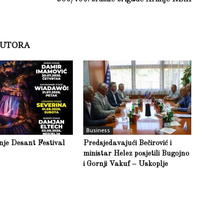
AUTORA
Business
inje Desant Festival
Predsjedavajući Bečirović i
ministar Helez posjetili Bugojno
i Gornji Vakuf – Uskoplje