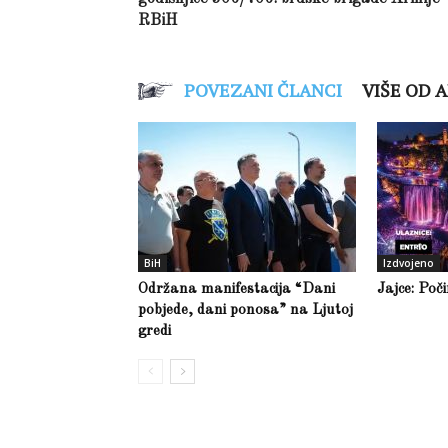
RBiH
POVEZANI ČLANCI
VIŠE OD 
BiH
Izdvojeno
Održana manifestacija “Dani
Jajce: Poč
pobjede, dani ponosa” na Ljutoj
gredi