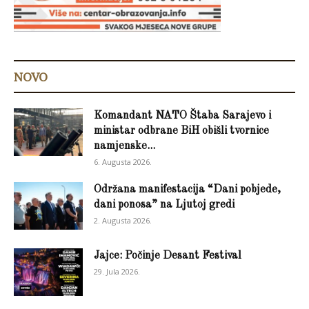
NOVO
Komandant NATO Štaba Sarajevo i
ministar odbrane BiH obišli tvornice
namjenske...
6. Augusta 2026.
Održana manifestacija “Dani pobjede,
dani ponosa” na Ljutoj gredi
2. Augusta 2026.
Jajce: Počinje Desant Festival
29. Jula 2026.