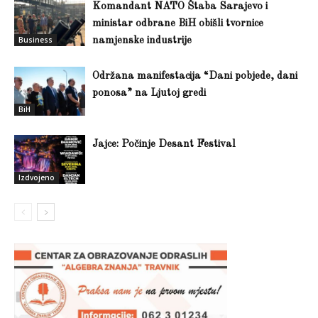
Komandant NATO Štaba Sarajevo i
ministar odbrane BiH obišli tvornice
Business
namjenske industrije
Održana manifestacija “Dani pobjede, dani
ponosa” na Ljutoj gredi
BiH
Jajce: Počinje Desant Festival
Izdvojeno