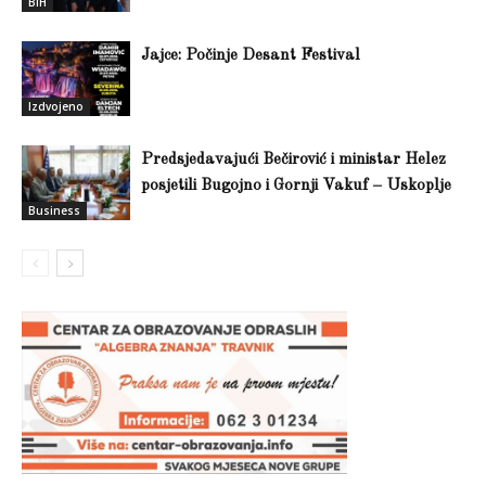
BiH
Jajce: Počinje Desant Festival
Izdvojeno
Predsjedavajući Bečirović i ministar Helez
posjetili Bugojno i Gornji Vakuf – Uskoplje
Business