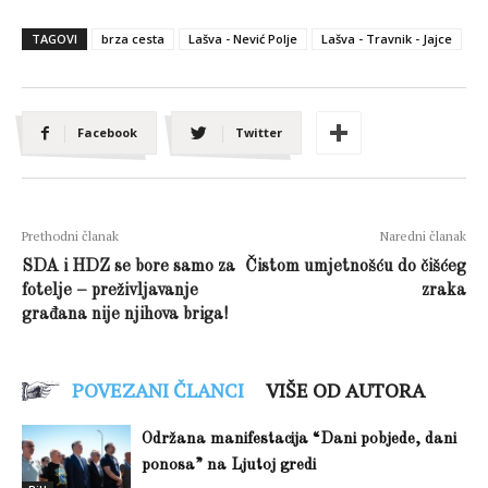
TAGOVI
brza cesta
Lašva - Nević Polje
Lašva - Travnik - Jajce
Facebook
Twitter
Prethodni članak
Naredni članak
SDA i HDZ se bore samo za
Čistom umjetnošću do čišćeg
fotelje – preživljavanje
zraka
građana nije njihova briga!
POVEZANI ČLANCI
VIŠE OD AUTORA
Održana manifestacija “Dani pobjede, dani
ponosa” na Ljutoj gredi