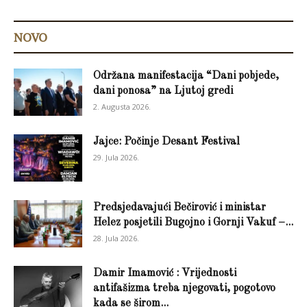
NOVO
Održana manifestacija “Dani pobjede,
dani ponosa” na Ljutoj gredi
2. Augusta 2026.
Jajce: Počinje Desant Festival
29. Jula 2026.
Predsjedavajući Bečirović i ministar
Helez posjetili Bugojno i Gornji Vakuf –...
28. Jula 2026.
Damir Imamović : Vrijednosti
antifašizma treba njegovati, pogotovo
kada se širom...