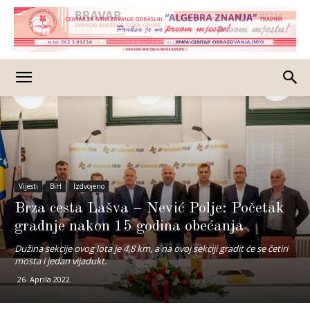
Vijesti
BiH
Izdvojeno
Brza cesta Lašva – Nević Polje: Početak
gradnje nakon 15 godina obećanja
Dužina sekcije ovog lota je 4,8 km, a na ovoj sekciji gradit će se četiri
mosta i jedan vijadukt.
26. Aprila 2022.