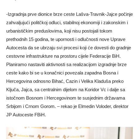
-Izgradnja prve dionice brze ceste Lašva-Travnik-Jajce počinje
zahvaljujući politčkoj odluci, stabilnoj ekonomiji i zakonskim i
urbanističkim preduslovima, koji nisu postojali tokom
prethodnih 15 godina, te upornosti i odlučnosti nove Uprave
Autocesta da se ubrzaju svi procesi koji će dovesti do gradnje
cestovne infrastrukture na prostoru cijele Federacije BiH.
Planiramo nastaviti aktivnosti sa realizacijom izgradnje brze
ceste kako bi se u konačnici povezala zapadna Bosna i
Hercegovina odnosno Bihać, Cazin i Velika Kladuša preko
Ključa, Jajca, sa centralnim dijelom na Koridor Vc i dalje sa
istočnom Bosnom i Hercegovinom te susjednim državama
Srbijom i Crnom Gorom. – rekao je Elmedin Voloder, direktor
JP Autoceste FBiH.