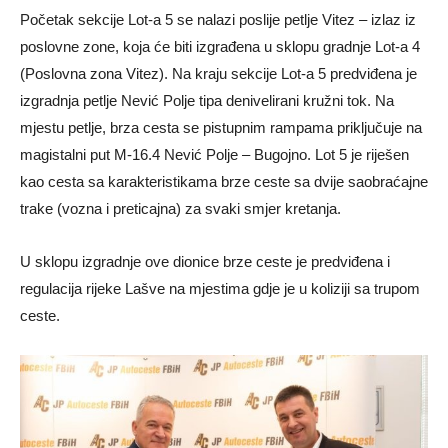
Početak sekcije Lot-a 5 se nalazi poslije petlje Vitez – izlaz iz
poslovne zone, koja će biti izgrađena u sklopu gradnje Lot-a 4
(Poslovna zona Vitez). Na kraju sekcije Lot-a 5 predviđena je
izgradnja petlje Nević Polje tipa denivelirani kružni tok. Na
mjestu petlje, brza cesta se pistupnim rampama priključuje na
magistalni put M-16.4 Nević Polje – Bugojno. Lot 5 je riješen
kao cesta sa karakteristikama brze ceste sa dvije saobraćajne
trake (vozna i preticajna) za svaki smjer kretanja.
U sklopu izgradnje ove dionice brze ceste je predviđena i
regulacija rijeke Lašve na mjestima gdje je u koliziji sa trupom
ceste.