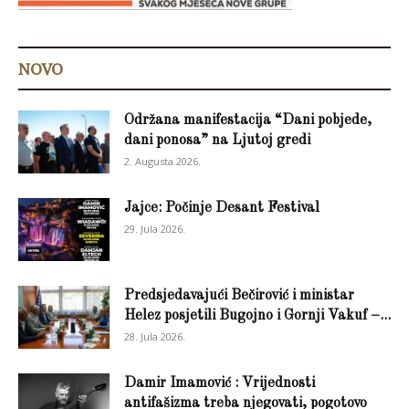
NOVO
Održana manifestacija “Dani pobjede,
dani ponosa” na Ljutoj gredi
2. Augusta 2026.
Jajce: Počinje Desant Festival
29. Jula 2026.
Predsjedavajući Bečirović i ministar
Helez posjetili Bugojno i Gornji Vakuf –...
28. Jula 2026.
Damir Imamović : Vrijednosti
antifašizma treba njegovati, pogotovo