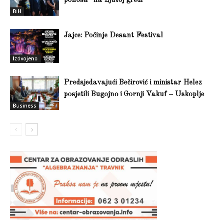
ponosa” na Ljutoj gredi
BiH
Jajce: Počinje Desant Festival
Izdvojeno
Predsjedavajući Bečirović i ministar Helez
posjetili Bugojno i Gornji Vakuf – Uskoplje
Business