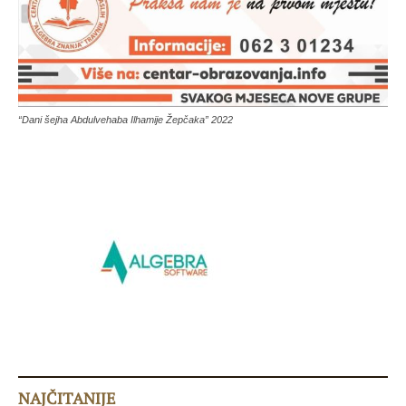
“Dani šejha Abdulvehaba Ilhamije Žepčaka” 2022
NAJČITANIJE