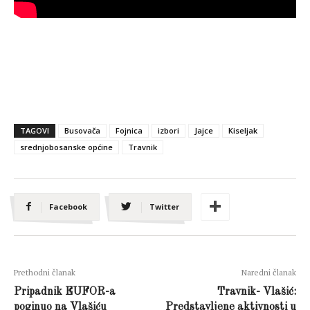
TAGOVI
Busovača
Fojnica
izbori
Jajce
Kiseljak
srednjobosanske općine
Travnik
Facebook
Twitter
Prethodni članak
Naredni članak
Pripadnik EUFOR-a
Travnik- Vlašić:
poginuo na Vlašiću
Predstavljene aktivnosti u