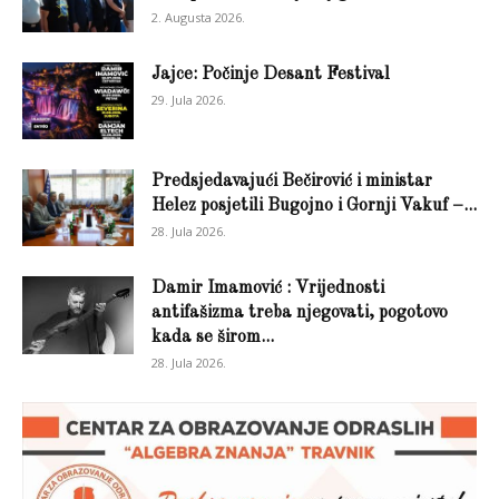
2. Augusta 2026.
Jajce: Počinje Desant Festival
29. Jula 2026.
Predsjedavajući Bečirović i ministar
Helez posjetili Bugojno i Gornji Vakuf –...
28. Jula 2026.
Damir Imamović : Vrijednosti
antifašizma treba njegovati, pogotovo
kada se širom...
28. Jula 2026.