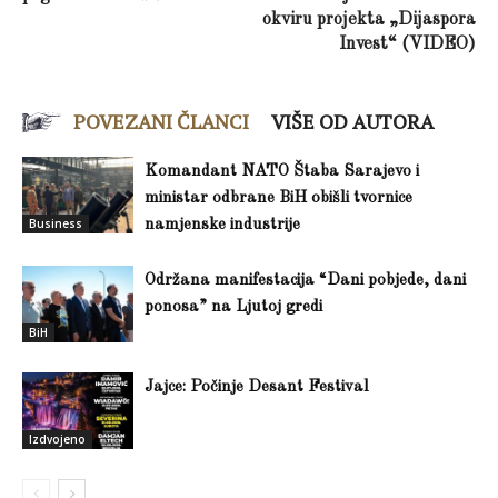
okviru projekta „Dijaspora
Invest“ (VIDEO)
POVEZANI ČLANCI
VIŠE OD AUTORA
Komandant NATO Štaba Sarajevo i
ministar odbrane BiH obišli tvornice
Business
namjenske industrije
Održana manifestacija “Dani pobjede, dani
ponosa” na Ljutoj gredi
BiH
Jajce: Počinje Desant Festival
Izdvojeno