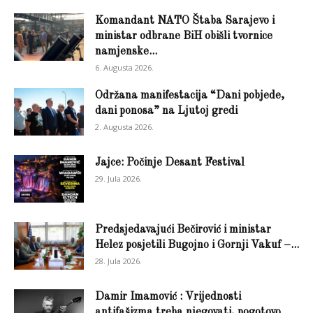
Komandant NATO Štaba Sarajevo i
ministar odbrane BiH obišli tvornice
namjenske...
6. Augusta 2026.
Održana manifestacija “Dani pobjede,
dani ponosa” na Ljutoj gredi
2. Augusta 2026.
Jajce: Počinje Desant Festival
29. Jula 2026.
Predsjedavajući Bečirović i ministar
Helez posjetili Bugojno i Gornji Vakuf –...
28. Jula 2026.
Damir Imamović : Vrijednosti
antifašizma treba njegovati, pogotovo