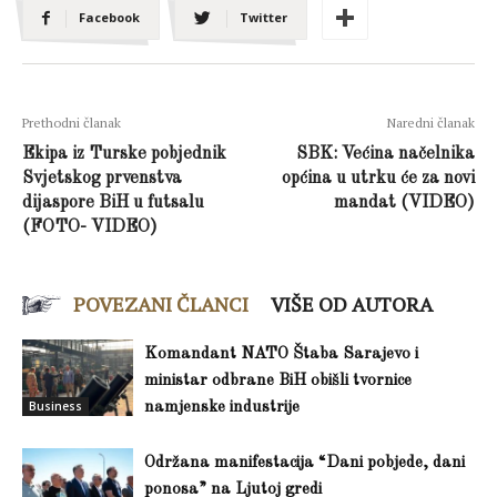
Facebook
Twitter
Prethodni članak
Naredni članak
Ekipa iz Turske pobjednik
SBK: Većina načelnika
Svjetskog prvenstva
općina u utrku će za novi
dijaspore BiH u futsalu
mandat (VIDEO)
(FOTO- VIDEO)
POVEZANI ČLANCI
VIŠE OD AUTORA
Komandant NATO Štaba Sarajevo i
ministar odbrane BiH obišli tvornice
Business
namjenske industrije
Održana manifestacija “Dani pobjede, dani
ponosa” na Ljutoj gredi