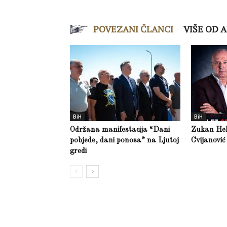
POVEZANI ČLANCI
VIŠE OD 
BiH
BiH
Održana manifestacija “Dani
Zukan Hele
pobjede, dani ponosa” na Ljutoj
Cvijanović
gredi