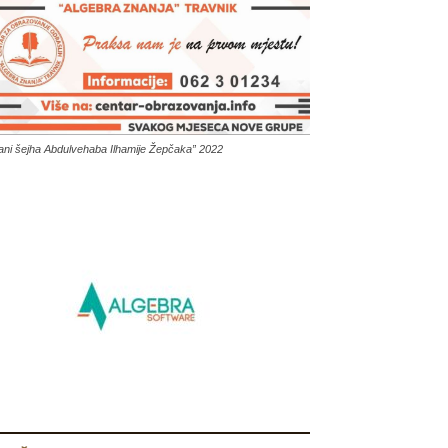
ani šejha Abdulvehaba Ilhamije Žepčaka” 2022