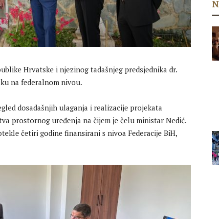
N
publike Hrvatske i njezinog tadašnjeg predsjednika dr.
šku na federalnom nivou.
egled dosadašnjih ulaganja i realizacije projekata
tva prostornog uređenja na čijem je čelu ministar Nedić.
tekle četiri godine finansirani s nivoa Federacije BiH,