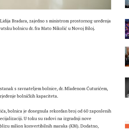
 Lidija Bradara, zajedno s ministrom prostornog uređenja
atsku bolnicu dr. fra Mato Nikolić u Novoj Biloj.
astanak s ravnateljem bolnice, dr. Mladenom Ćuturićem,
rjeđenje bolničkih kapaciteta.
ća, bolnica je dosegnula rekordan broj od 60 zaposlenih
ecijalizaciji. U toku su radovi na izgradnji nove
blizu milion konvertibilnih maraka (KM). Dodatno,