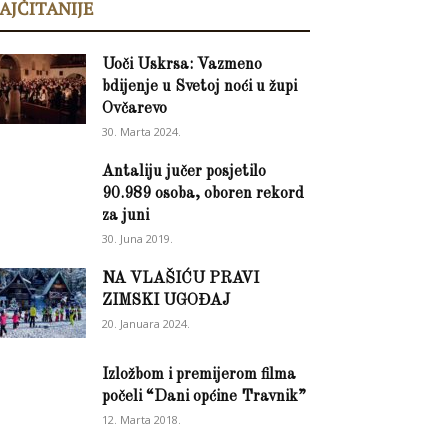
AJČITANIJE
Uoči Uskrsa: Vazmeno
bdijenje u Svetoj noći u župi
Ovčarevo
30. Marta 2024.
Antaliju jučer posjetilo
90.989 osoba, oboren rekord
za juni
30. Juna 2019.
NA VLAŠIĆU PRAVI
ZIMSKI UGOĐAJ
20. Januara 2024.
Izložbom i premijerom filma
počeli “Dani općine Travnik”
12. Marta 2018.