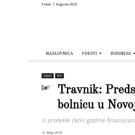
Petak, 7. Augusta 2026.
Hronika.ba
NASLOVNICA
VIJESTI
BUSINESS
Vijesti
BiH
Travnik: Predsj
bolnicu u Novoj
U protekle četiri godine finansiran
8. Maja 2024.