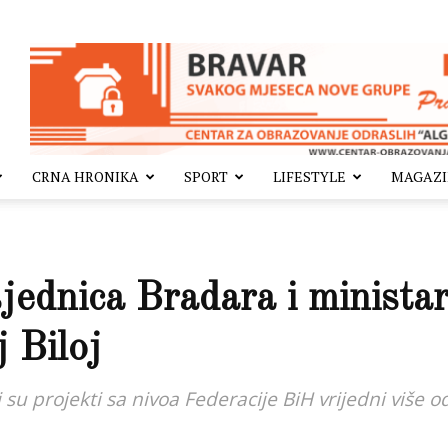
CRNA HRONIKA
SPORT
LIFESTYLE
MAGAZ
ednica Bradara i ministar 
 Biloj
i su projekti sa nivoa Federacije BiH vrijedni više 