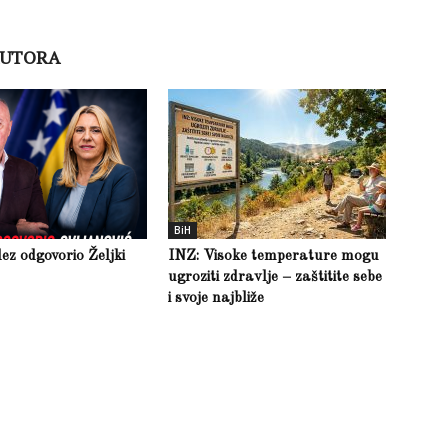
AUTORA
BiH
z odgovorio Željki
INZ: Visoke temperature mogu
ugroziti zdravlje – zaštitite sebe
i svoje najbliže