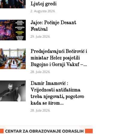
Ljutoj gredi
2. Augusta 2026.
Jajce: Počinje Desant
Festival
29. Jula 2026.
Predsjedavajući Bečirović i
ministar Helez posjetili
Bugojno i Gornji Vakuf –...
28. Jula 2026.
Damir Imamović :
Vrijednosti antifašizma
treba njegovati, pogotovo
kada se širom...
28. Jula 2026.