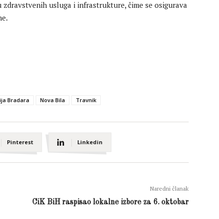
zdravstvenih usluga i infrastrukture, čime se osigurava
ne.
ija Bradara
Nova Bila
Travnik
Pinterest
Linkedin
Naredni članak
CiK BiH raspisao lokalne izbore za 6. oktobar