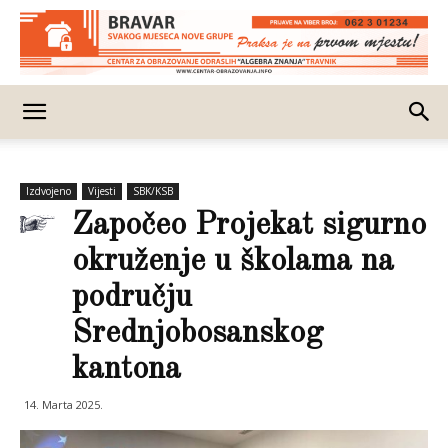
Izdvojeno
Vijesti
SBK/KSB
Započeo Projekat sigurno
okruženje u školama na
području
Srednjobosanskog
kantona
14. Marta 2025.