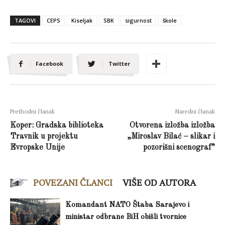
TAGOVI
CEPS
Kiseljak
SBK
sigurnost
škole
Facebook
Twitter
Prethodni članak
Naredni članak
Koper: Gradska biblioteka
Otvorena izložba izložba
Travnik u projektu
„Miroslav Bilać – slikar i
Evropske Unije
pozorišni scenograf”
POVEZANI ČLANCI
VIŠE OD AUTORA
Komandant NATO Štaba Sarajevo i
ministar odbrane BiH obišli tvornice