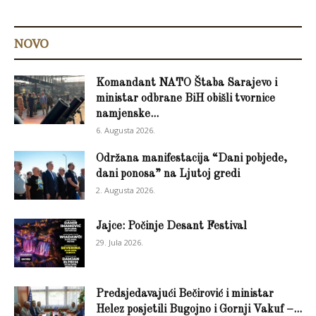
NOVO
Komandant NATO Štaba Sarajevo i
ministar odbrane BiH obišli tvornice
namjenske...
6. Augusta 2026.
Održana manifestacija “Dani pobjede,
dani ponosa” na Ljutoj gredi
2. Augusta 2026.
Jajce: Počinje Desant Festival
29. Jula 2026.
Predsjedavajući Bečirović i ministar
Helez posjetili Bugojno i Gornji Vakuf –...