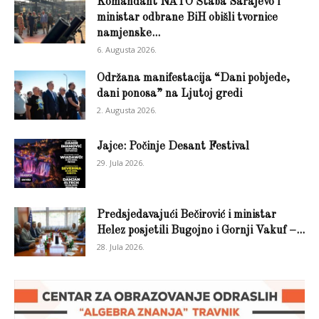
Komandant NATO Štaba Sarajevo i
ministar odbrane BiH obišli tvornice
namjenske...
6. Augusta 2026.
Održana manifestacija “Dani pobjede,
dani ponosa” na Ljutoj gredi
2. Augusta 2026.
Jajce: Počinje Desant Festival
29. Jula 2026.
Predsjedavajući Bečirović i ministar
Helez posjetili Bugojno i Gornji Vakuf –...
28. Jula 2026.