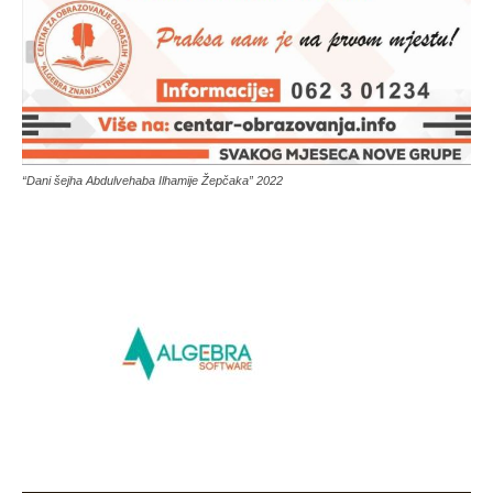
“Dani šejha Abdulvehaba Ilhamije Žepčaka” 2022