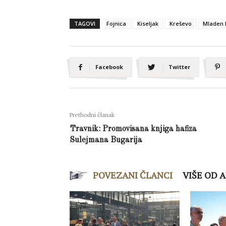
TAGOVI
Fojnica
Kiseljak
Kreševo
Mladen 
Facebook
Twitter
Prethodni članak
Travnik: Promovisana knjiga hafiza
Sulejmana Bugarija
POVEZANI ČLANCI
VIŠE OD 