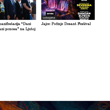
Izdvojeno
anifestacija “Dani
Jajce: Počinje Desant Festival
ani ponosa” na Ljutoj