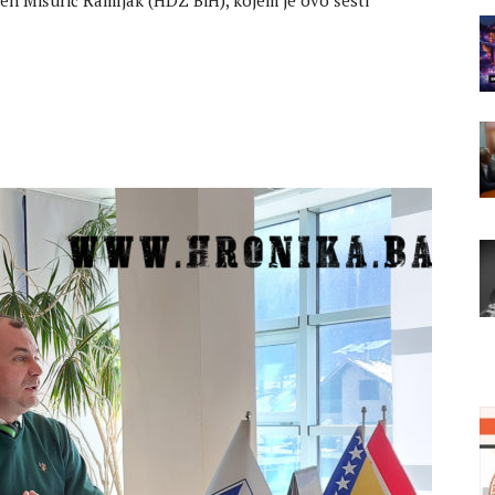
en Mišurić Ramljak (HDZ BiH), kojem je ovo šesti