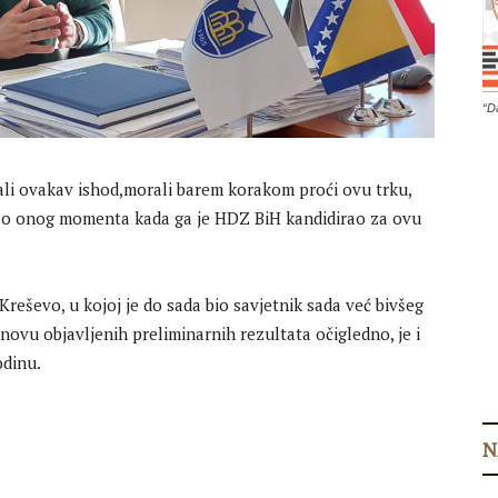
“D
ivali ovakav ishod,morali barem korakom proći ovu trku,
čao onog momenta kada ga je HDZ BiH kandidirao za ovu
Kreševo, u kojoj je do sada bio savjetnik sada već bivšeg
ovu objavljenih preliminarnih rezultata očigledno, je i
odinu.
N