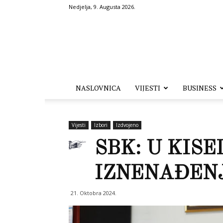
Nedjelja, 9. Augusta 2026.
Hronika.ba
NASLOVNICA
VIJESTI
BUSINESS
Vijesti
Izbori
Izdvojeno
SBK: U KISE
IZNENAĐEN
21. Oktobra 2024.