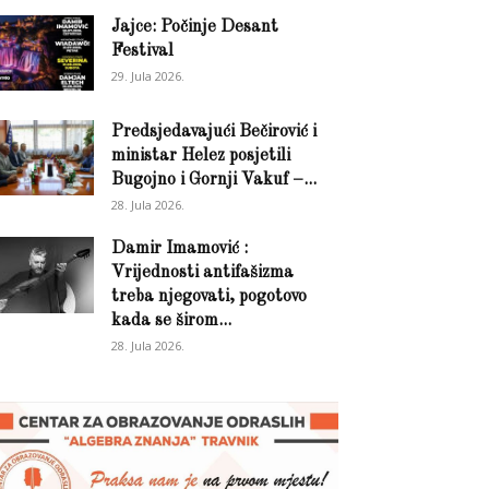
Jajce: Počinje Desant
Festival
29. Jula 2026.
Predsjedavajući Bečirović i
ministar Helez posjetili
Bugojno i Gornji Vakuf –...
28. Jula 2026.
Damir Imamović :
Vrijednosti antifašizma
treba njegovati, pogotovo
kada se širom...
28. Jula 2026.