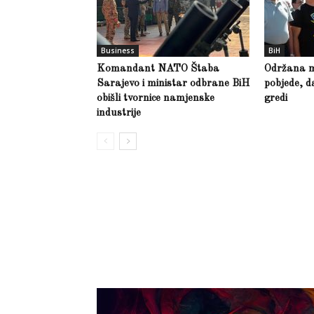
Business
BiH
Komandant NATO Štaba
Održana m
Sarajevo i ministar odbrane BiH
pobjede, d
obišli tvornice namjenske
gredi
industrije