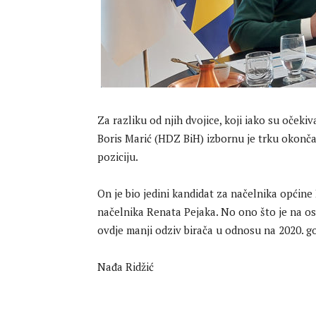
Za razliku od njih dvojice, koji iako su oček
Boris Marić (HDZ BiH) izbornu je trku okon
poziciju.
On je bio jedini kandidat za načelnika općine 
načelnika Renata Pejaka. No ono što je na osn
ovdje manji odziv birača u odnosu na 2020. g
Nađa Ridžić