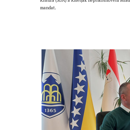
Klisura (SDA) a Kiseljak neprikosnoveni Mlad
mandat.