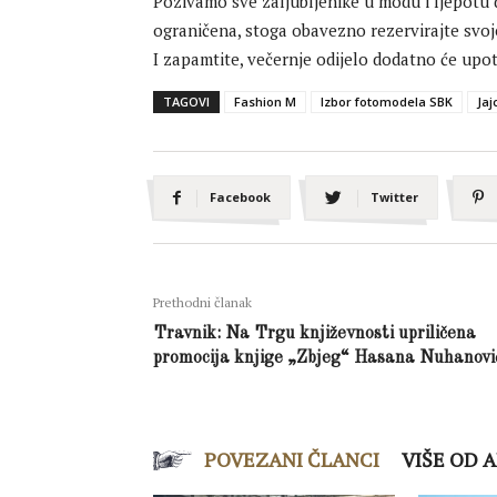
Pozivamo sve zaljubljenike u modu i ljepotu
ograničena, stoga obavezno rezervirajte svoj
I zapamtite, večernje odijelo dodatno će upo
TAGOVI
Fashion M
Izbor fotomodela SBK
Jaj
Facebook
Twitter
Prethodni članak
Travnik: Na Trgu književnosti upriličena
promocija knjige „Zbjeg“ Hasana Nuhanovi
POVEZANI ČLANCI
VIŠE OD 