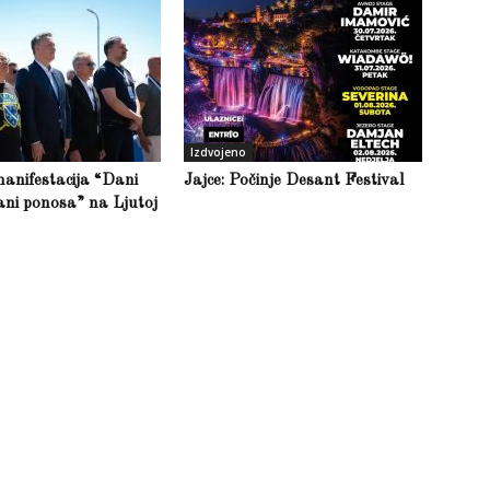
Izdvojeno
anifestacija “Dani
Jajce: Počinje Desant Festival
ani ponosa” na Ljutoj