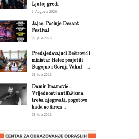
Ljutoj gredi
2. Augusta 2026.
Jajce: Počinje Desant
Festival
29. Jula 2026.
Predsjedavajući Bečirović i
ministar Helez posjetili
Bugojno i Gornji Vakuf –...
28. Jula 2026.
Damir Imamović :
Vrijednosti antifašizma
treba njegovati, pogotovo
kada se širom...
28. Jula 2026.