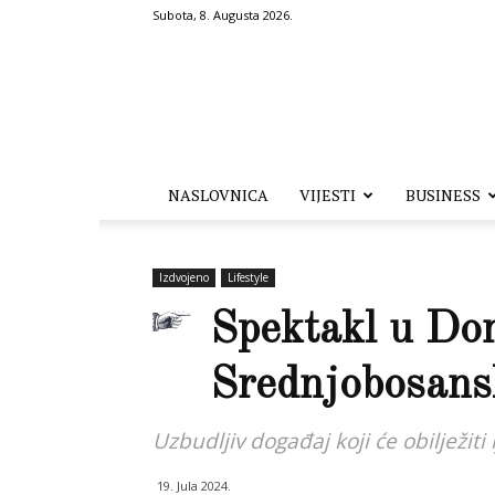
Subota, 8. Augusta 2026.
Hronika.ba
NASLOVNICA
VIJESTI
BUSINESS
Izdvojeno
Lifestyle
Spektakl u Dom
Srednjobosans
Uzbudljiv događaj koji će obilježiti
19. Jula 2024.