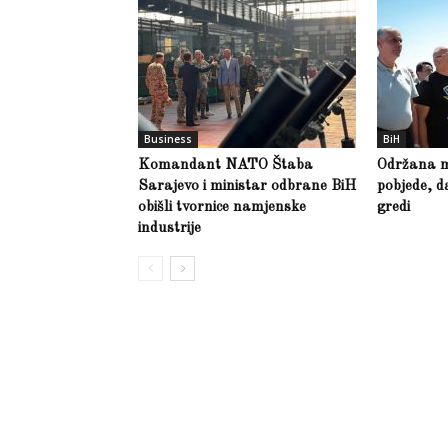
Business
BiH
Komandant NATO Štaba
Održana m
Sarajevo i ministar odbrane BiH
pobjede, d
obišli tvornice namjenske
gredi
industrije