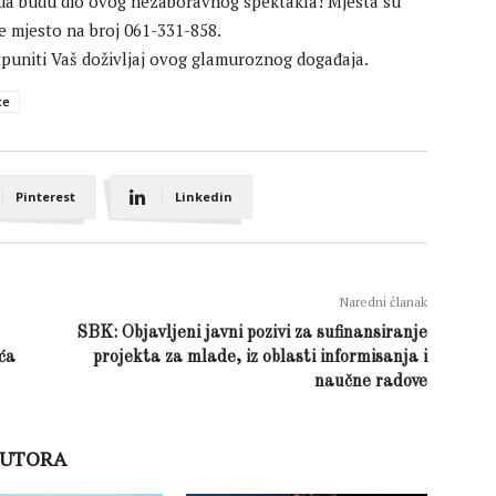
 da budu dio ovog nezaboravnog spektakla! Mjesta su
e mjesto na broj 061-331-858.
tpuniti Vaš doživljaj ovog glamuroznog događaja.
ce
Pinterest
Linkedin
Naredni članak
SBK: Objavljeni javni pozivi za sufinansiranje
ća
projekta za mlade, iz oblasti informisanja i
naučne radove
AUTORA