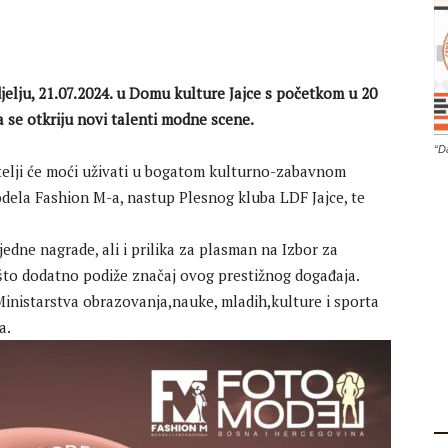
jelju, 21.07.2024. u Domu kulture Jajce s početkom u 20
da se otkriju novi talenti modne scene.
“D
telji će moći uživati u bogatom kulturno-zabavnom
ela Fashion M-a, nastup Plesnog kluba LDF Jajce, te
jedne nagrade, ali i prilika za plasman na Izbor za
što dodatno podiže značaj ovog prestižnog događaja.
 Ministarstva obrazovanja,nauke, mladih,kulture i sporta
a.