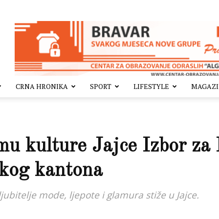
CRNA HRONIKA
SPORT
LIFESTYLE
MAGAZ
u kulture Jajce Izbor za
kog kantona
 ljubitelje mode, ljepote i glamura stiže u Jajce.