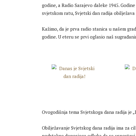
godine, a Radio Sarajevo daleke 1945. Godi
svjetskom ratu, Svjetski dan radija obilježava
Kažimo, da je prva radio stanica u našem gra
godine. U eteru se prvi oglasio naš sugrađani
Ovogodišnja tema Svjetskoga dana radija je „Di
Obilježavanje Svjetskog dana radija ima za cilj
podstakne donosioce odluka da se uspostavi i