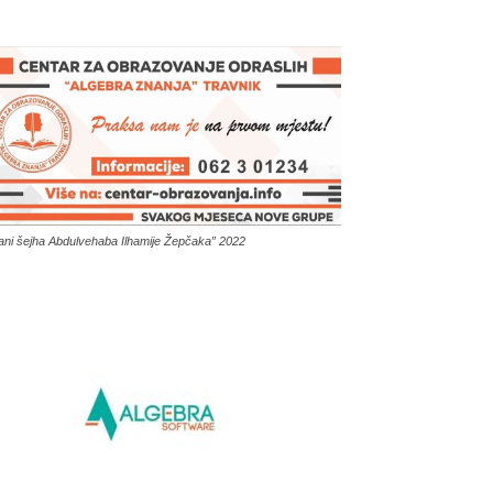
ani šejha Abdulvehaba Ilhamije Žepčaka” 2022