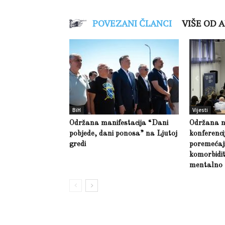
POVEZANI ČLANCI
VIŠE OD 
BiH
Vijesti
Održana manifestacija “Dani
Održana 
pobjede, dani ponosa” na Ljutoj
konferenci
gredi
poremećaji 
komorbidit
mentalno 