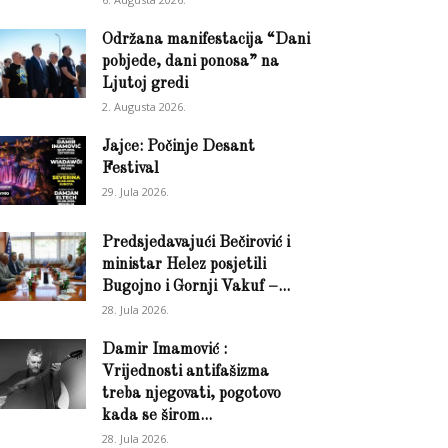
Održana manifestacija “Dani
pobjede, dani ponosa” na
Ljutoj gredi
2. Augusta 2026.
Jajce: Počinje Desant
Festival
29. Jula 2026.
Predsjedavajući Bečirović i
ministar Helez posjetili
Bugojno i Gornji Vakuf –...
28. Jula 2026.
Damir Imamović :
Vrijednosti antifašizma
treba njegovati, pogotovo
kada se širom...
28. Jula 2026.