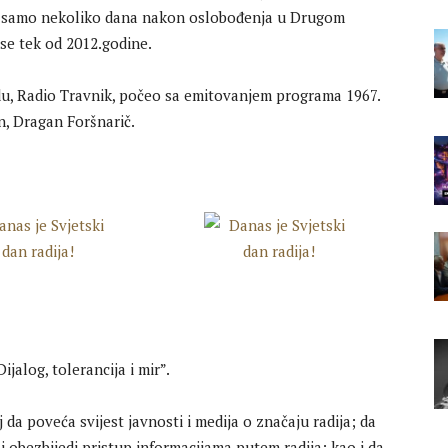
ne samo nekoliko dana nakon oslobođenja u Drugom
 se tek od 2012.godine.
du, Radio Travnik, počeo sa emitovanjem programa 1967.
n, Dragan Foršnarič.
jalog, tolerancija i mir”.
 da poveća svijest javnosti i medija o značaju radija; da
 obezbijedi pristup informacijama putem radija; kao i da