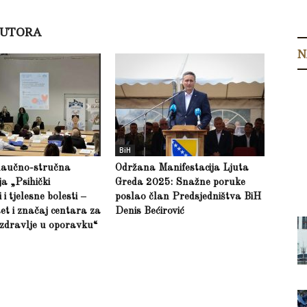
AUTORA
N
BiH
naučno-stručna
Održana Manifestacija Ljuta
ja „Psihički
Greda 2025: Snažne poruke
i tjelesne bolesti –
poslao član Predsjedništva BiH
et i značaj centara za
Denis Bećirović
zdravlje u oporavku“