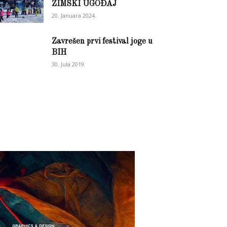
ZIMSKI UGOĐAJ
20. Januara 2024.
Zavrešen prvi festival joge u
BIH
30. Jula 2019.