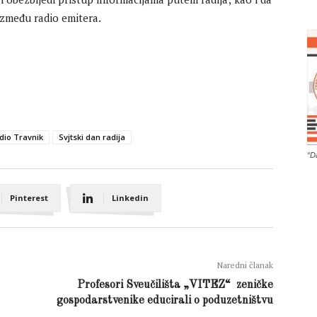
između radio emitera.
dio Travnik
Svjtski dan radija
“D
Pinterest
Linkedin
Naredni članak
Profesori Sveučilišta „VITEZ“ zeničke
gospodarstvenike educirali o poduzetništvu