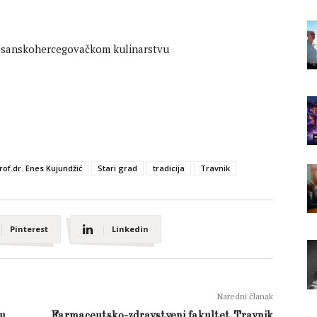
rof.dr. Enes Kujundžić
Stari grad
tradicija
Travnik
Pinterest
Linkedin
Naredni članak
đu
Farmaceutsko-zdravstveni fakultet Travnik