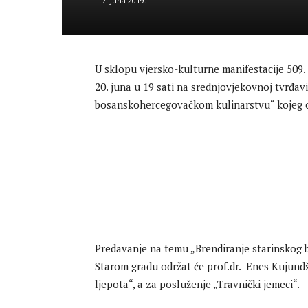
17. Juna 2019.
U sklopu vjersko-kulturne manifestacije 509.
20. juna u 19 sati na srednjovjekovnoj tvrđav
bosanskohercegovačkom kulinarstvu“ kojeg o
Predavanje na temu „Brendiranje starinskog 
Starom gradu održat će prof.dr. Enes Kujundž
ljepota“, a za posluženje „Travnički jemeci“.