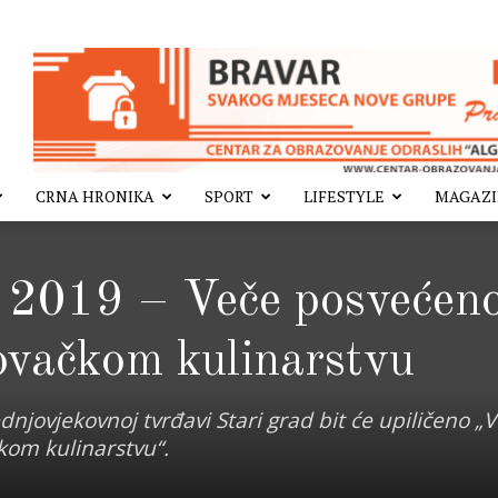
CRNA HRONIKA
SPORT
LIFESTYLE
MAGAZ
e 2019 – Veče posvećen
ovačkom kulinarstvu
ednjovjekovnoj tvrđavi Stari grad bit će upiličeno „
om kulinarstvu“.