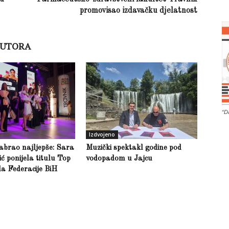
promovisao izdavačku djelatnost
AUTORA
“D
Izdvojeno
abrao najljepše: Sara
Muzički spektakl godine pod
 ponijela titulu Top
vodopadom u Jajcu
a Federacije BiH