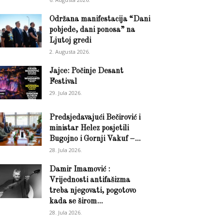
Održana manifestacija “Dani
pobjede, dani ponosa” na
Ljutoj gredi
2. Augusta 2026.
Jajce: Počinje Desant
Festival
29. Jula 2026.
Predsjedavajući Bečirović i
ministar Helez posjetili
Bugojno i Gornji Vakuf –...
28. Jula 2026.
Damir Imamović :
Vrijednosti antifašizma
treba njegovati, pogotovo
kada se širom...
28. Jula 2026.