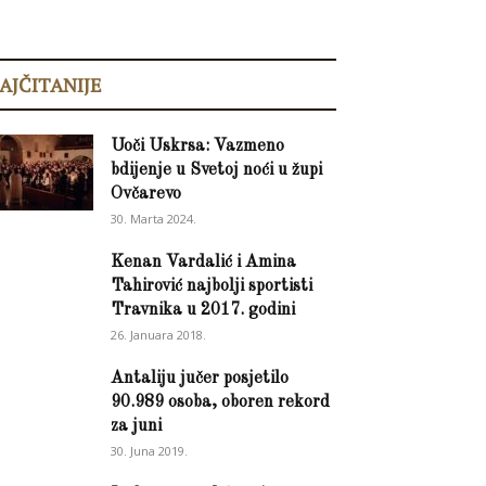
AJČITANIJE
Uoči Uskrsa: Vazmeno
bdijenje u Svetoj noći u župi
Ovčarevo
30. Marta 2024.
Kenan Vardalić i Amina
Tahirović najbolji sportisti
Travnika u 2017. godini
26. Januara 2018.
Antaliju jučer posjetilo
90.989 osoba, oboren rekord
za juni
30. Juna 2019.