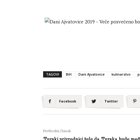
TAGOVI
BiH
Dani Ajvatovice
kulinarstvo
p
Facebook
Twitter
Prethodni članak
Turski privrednici žele da Turska bude me