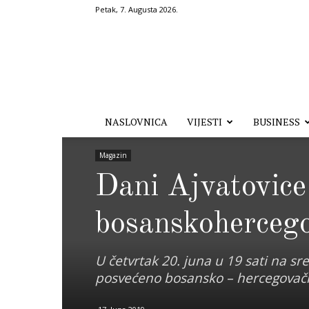
Petak, 7. Augusta 2026.
Hronika.ba
NASLOVNICA
VIJESTI
BUSINESS
Magazin
Dani Ajvatovic
bosanskoherceg
U četvrtak 20. juna u 19 sati na sr
posvećeno bosansko – hercegovačk