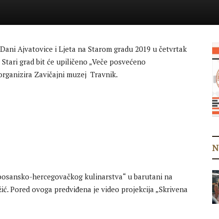
 Dani Ajvatovice i Ljeta na Starom gradu 2019 u četvrtak
i Stari grad bit će upiličeno „Veče posvećeno
rganizira Zavičajni muzej Travnik.
N
bosansko-hercegovačkog kulinarstva“ u barutani na
ić. Pored ovoga predviđena je video projekcija „Skrivena