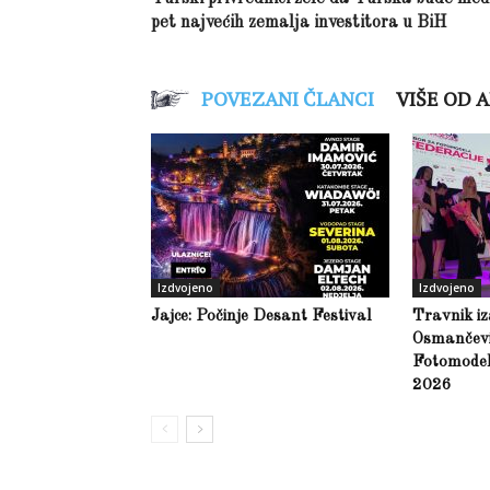
pet najvećih zemalja investitora u BiH
POVEZANI ČLANCI
VIŠE OD 
Izdvojeno
Izdvojeno
Jajce: Počinje Desant Festival
Travnik iz
Osmančević
Fotomodel
2026