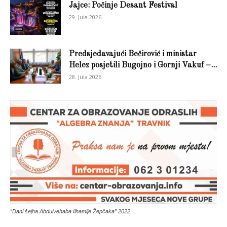
Jajce: Počinje Desant Festival
29. Jula 2026.
Predsjedavajući Bečirović i ministar
Helez posjetili Bugojno i Gornji Vakuf –...
28. Jula 2026.
“Dani šejha Abdulvehaba Ilhamije Žepčaka” 2022