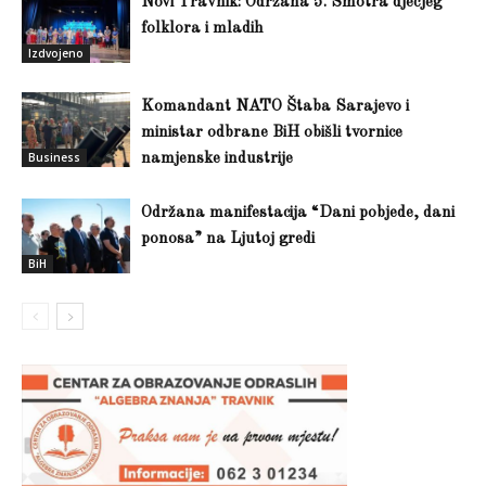
Novi Travnik: Održana 5. Smotra dječjeg
folklora i mladih
Izdvojeno
Komandant NATO Štaba Sarajevo i
ministar odbrane BiH obišli tvornice
Business
namjenske industrije
Održana manifestacija “Dani pobjede, dani
ponosa” na Ljutoj gredi
BiH