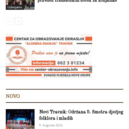
priređen tradicionalni doček za konjanike
Izdvojeno
NOVO
Novi Travnik: Održana 5. Smotra dječjeg
folklora i mladih
9. Augusta 2026.