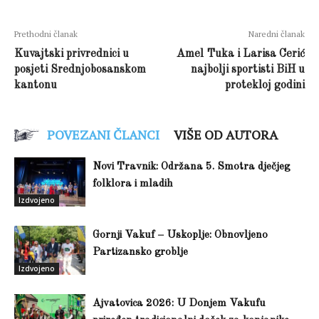
Prethodni članak
Naredni članak
Kuvajtski privrednici u
Amel Tuka i Larisa Cerić
posjeti Srednjobosanskom
najbolji sportisti BiH u
kantonu
protekloj godini
POVEZANI ČLANCI
VIŠE OD AUTORA
Novi Travnik: Održana 5. Smotra dječjeg
folklora i mladih
Izdvojeno
Gornji Vakuf – Uskoplje: Obnovljeno
Partizansko groblje
Izdvojeno
Ajvatovica 2026: U Donjem Vakufu