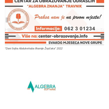
“Dani šejha Abdulvehaba Ilhamije Žepčaka” 2022