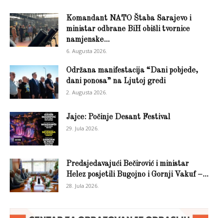
Komandant NATO Štaba Sarajevo i
ministar odbrane BiH obišli tvornice
namjenske...
6. Augusta 2026.
Održana manifestacija “Dani pobjede,
dani ponosa” na Ljutoj gredi
2. Augusta 2026.
Jajce: Počinje Desant Festival
29. Jula 2026.
Predsjedavajući Bečirović i ministar
Helez posjetili Bugojno i Gornji Vakuf –...
28. Jula 2026.